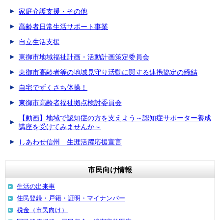
家庭介護支援・その他
高齢者日常生活サポート事業
自立生活支援
東御市地域福祉計画・活動計画策定委員会
東御市高齢者等の地域見守り活動に関する連携協定の締結
自宅でずくさち体操！
東御市高齢者福祉拠点検討委員会
【動画】地域で認知症の方を支えよう～認知症サポーター養成
講座を受けてみませんか～
しあわせ信州 生涯活躍応援宣言
市民向け情報
生活の出来事
住民登録・戸籍・証明・マイナンバー
税金（市民向け）