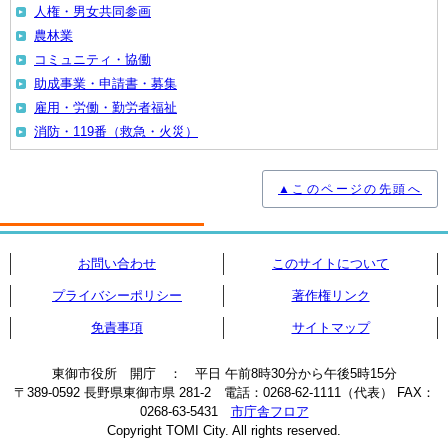
人権・男女共同参画
農林業
コミュニティ・協働
助成事業・申請書・募集
雇用・労働・勤労者福祉
消防・119番（救急・火災）
▲このページの先頭へ
お問い合わせ
このサイトについて
プライバシーポリシー
著作権リンク
免責事項
サイトマップ
東御市役所 開庁 ： 平日 午前8時30分から午後5時15分
〒389-0592 長野県東御市県 281-2 電話：0268-62-1111（代表） FAX：
0268-63-5431
市庁舎フロア
Copyright TOMI City. All rights reserved.