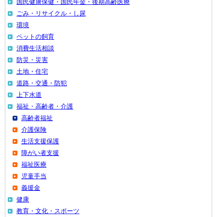
国民健康保健・国民年金・後期高齢医療
ごみ・リサイクル・し尿
環境
ペットの飼育
消費生活相談
防災・災害
土地・住宅
道路・交通・防犯
上下水道
福祉・高齢者・介護
高齢者福祉
介護保険
生活支援保護
障がい者支援
福祉医療
児童手当
義援金
健康
教育・文化・スポーツ