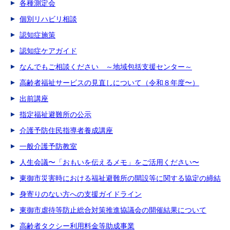
各種測定会
個別リハビリ相談
認知症施策
認知症ケアガイド
なんでもご相談ください ～地域包括支援センター～
高齢者福祉サービスの見直しについて（令和８年度〜）
出前講座
指定福祉避難所の公示
介護予防住民指導者養成講座
一般介護予防教室
人生会議〜「おもいを伝えるメモ」をご活用ください〜
東御市災害時における福祉避難所の開設等に関する協定の締結
身寄りのない方への支援ガイドライン
東御市虐待等防止総合対策推進協議会の開催結果について
高齢者タクシー利用料金等助成事業