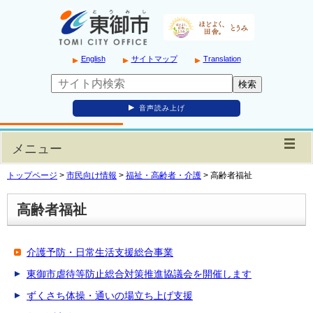
English
サイトマップ
Translation
音声読み上げ
メニュー
トップページ
>
市民向け情報
>
福祉・高齢者・介護
>
高齢者福祉
高齢者福祉
介護予防・日常生活支援総合事業
東御市虐待等防止総合対策推進協議会を開催します
ずくさち体操・通いの場立ち上げ支援