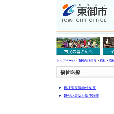
トップページ
>
市民向け情報
>
福祉・高
福祉医療
福祉医療費給付制度
障がい者福祉医療制度