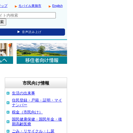
マップ
モバイル東御市
English
音声読み上げ
市民向け情報
生活の出来事
住民登録・戸籍・証明・マイ
ナンバー
税金（市民向け）
国民健康保健・国民年金・後
期高齢医療
ごみ・リサイクル・し尿