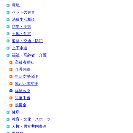
環境
ペットの飼育
消費生活相談
防災・災害
土地・住宅
道路・交通・防犯
上下水道
福祉・高齢者・介護
高齢者福祉
介護保険
生活支援保護
障がい者支援
福祉医療
児童手当
義援金
健康
教育・文化・スポーツ
人権・男女共同参画