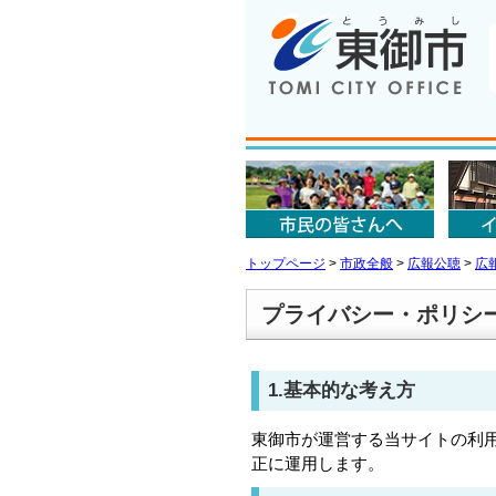
トップページ
>
市政全般
>
広報公聴
>
広
プライバシー・ポリシ
1.基本的な考え方
東御市が運営する当サイトの利
正に運用します。