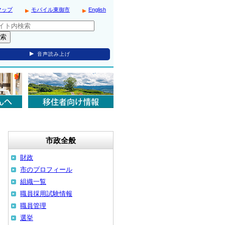
マップ
モバイル東御市
English
音声読み上げ
市政全般
財政
市のプロフィール
組織一覧
職員採用試験情報
職員管理
選挙