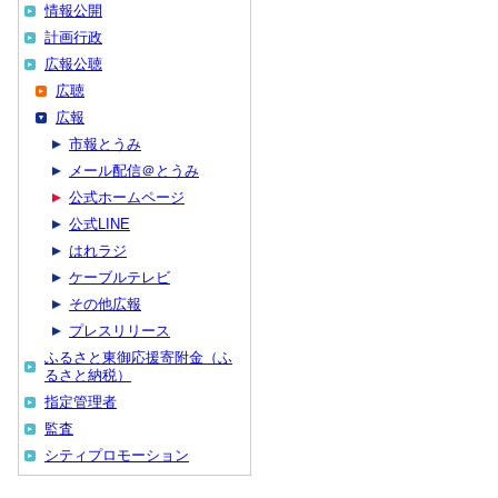
情報公開
計画行政
広報公聴
広聴
広報
市報とうみ
メール配信＠とうみ
公式ホームページ
公式LINE
はれラジ
ケーブルテレビ
その他広報
プレスリリース
ふるさと東御応援寄附金（ふ
るさと納税）
指定管理者
監査
シティプロモーション