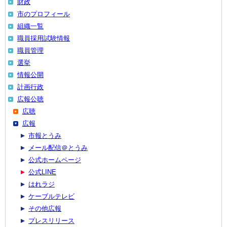
財政
市のプロフィール
組織一覧
職員採用試験情報
職員管理
選挙
情報公開
計画行政
広報公聴
広聴
広報
市報とうみ
メール配信＠とうみ
公式ホームページ
公式LINE
はれラジ
ケーブルテレビ
その他広報
プレスリリース