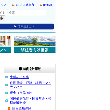
マップ
モバイル東御市
English
音声読み上げ
市民向け情報
生活の出来事
住民登録・戸籍・証明・マイ
ナンバー
税金（市民向け）
国民健康保健・国民年金・後
期高齢医療
国民健康保険