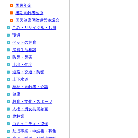
国民年金
後期高齢者医療
国民健康保険運営協議会
ごみ・リサイクル・し尿
環境
ペットの飼育
消費生活相談
防災・災害
土地・住宅
道路・交通・防犯
上下水道
福祉・高齢者・介護
健康
教育・文化・スポーツ
人権・男女共同参画
農林業
コミュニティ・協働
助成事業・申請書・募集