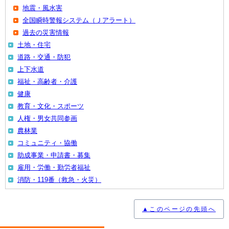
地震・風水害
全国瞬時警報システム（Ｊアラート）
過去の災害情報
土地・住宅
道路・交通・防犯
上下水道
福祉・高齢者・介護
健康
教育・文化・スポーツ
人権・男女共同参画
農林業
コミュニティ・協働
助成事業・申請書・募集
雇用・労働・勤労者福祉
消防・119番（救急・火災）
▲このページの先頭へ