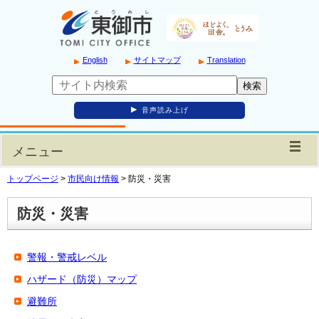
English
サイトマップ
Translation
音声読み上げ
メニュー
トップページ
>
市民向け情報
>
防災・災害
防災・災害
警報・警戒レベル
ハザード（防災）マップ
避難所