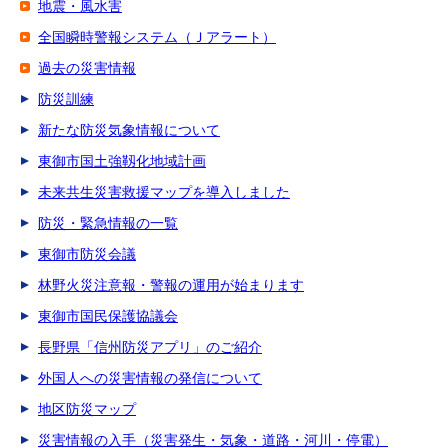
地震・風水害
全国瞬時警報システム（Ｊアラート）
過去の災害情報
防災訓練
新たな防災気象情報について
東御市国土強靱化地域計画
未来共生災害救援マップを導入しました
防災・緊急情報の一覧
東御市防災会議
林野火災注意報・警報の運用が始まります
東御市国民保護協議会
長野県「信州防災アプリ」のご紹介
外国人への災害情報の発信について
地区防災マップ
災害情報の入手（災害発生・気象・道路・河川・停電）