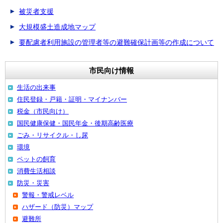
被災者支援
大規模盛土造成地マップ
要配慮者利用施設の管理者等の避難確保計画等の作成について
市民向け情報
生活の出来事
住民登録・戸籍・証明・マイナンバー
税金（市民向け）
国民健康保健・国民年金・後期高齢医療
ごみ・リサイクル・し尿
環境
ペットの飼育
消費生活相談
防災・災害
警報・警戒レベル
ハザード（防災）マップ
避難所