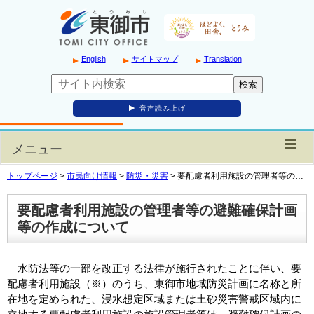
English
サイトマップ
Translation
音声読み上げ
メニュー
トップページ
>
市民向け情報
>
防災・災害
>
要配慮者利用施設の管理者等の…
要配慮者利用施設の管理者等の避難確保計画
等の作成について
水防法等の一部を改正する法律が施行されたことに伴い、要
配慮者利用施設（※）のうち、東御市地域防災計画に名称と所
在地を定められた、浸水想定区域または土砂災害警戒区域内に