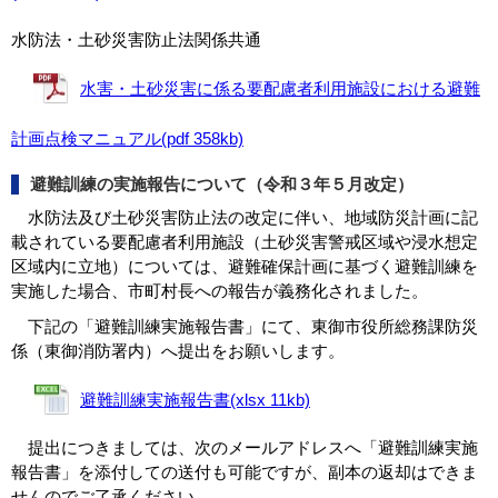
水防法・土砂災害防止法関係共通
水害・土砂災害に係る要配慮者利用施設における避難
計画点検マニュアル(pdf 358kb)
避難訓練の実施報告について（令和３年５月改定）
水防法及び土砂災害防止法の改定に伴い、地域防災計画に記
載されている要配慮者利用施設（土砂災害警戒区域や浸水想定
区域内に立地）については、避難確保計画に基づく避難訓練を
実施した場合、市町村長への報告が義務化されました。
下記の「避難訓練実施報告書」にて、東御市役所総務課防災
係（東御消防署内）へ提出をお願いします。
避難訓練実施報告書(xlsx 11kb)
提出につきましては、次のメールアドレスへ「避難訓練実施
報告書」を添付しての送付も可能ですが、副本の返却はできま
せんのでご了承ください。