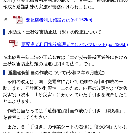
立地する要配慮者利用施設の施設管理者等は、避難確保計画の
作成と避難訓練の実施が義務付けられました。
※
要配慮者利用施設とは(pdf 162kb)
水防法・土砂災害防止法（※）の改正について
要配慮者利用施設管理者向けパンフレット(pdf 430kb)
※土砂災害防止法の正式名称は「土砂災害警戒区域等における
土砂災害防止対策の推進に関する法律」です。
避難確保計画の作成について(令和２年６月改定)
今回の改定は、国土交通省において避難確保計画作成の一
助、また、同計画の利便性向上のため、内容の改定および対象
災害別（浸水、土砂災害）に分かれていた手引きを統合したこ
とによります。
作成に当たっては「避難確保計画作成の手引き 解説編」、
を参考にしてください。
また、各「手引き」の作業シートの右側に「記載例」が示し