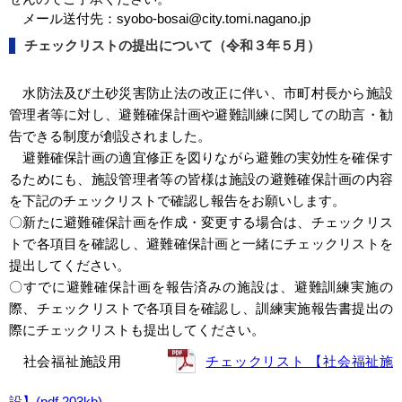
メール送付先：syobo-bosai@city.tomi.nagano.jp
チェックリストの提出について（令和３年５月）
水防法及び土砂災害防止法の改正に伴い、市町村長から施設
管理者等に対し、避難確保計画や避難訓練に関しての助言・勧
告できる制度が創設されました。
避難確保計画の適宜修正を図りながら避難の実効性を確保す
るためにも、施設管理者等の皆様は施設の避難確保計画の内容
を下記のチェックリストで確認し報告をお願いします。
〇新たに避難確保計画を作成・変更する場合は、チェックリス
トで各項目を確認し、避難確保計画と一緒にチェックリストを
提出してください。
〇すでに避難確保計画を報告済みの施設は、避難訓練実施の
際、チェックリストで各項目を確認し、訓練実施報告書提出の
際にチェックリストも提出してください。
社会福祉施設用
チェックリスト 【社会福祉施
設】(pdf 203kb)