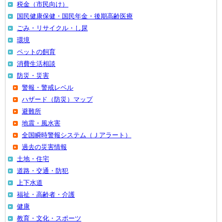
税金（市民向け）
国民健康保健・国民年金・後期高齢医療
ごみ・リサイクル・し尿
環境
ペットの飼育
消費生活相談
防災・災害
警報・警戒レベル
ハザード（防災）マップ
避難所
地震・風水害
全国瞬時警報システム（Ｊアラート）
過去の災害情報
土地・住宅
道路・交通・防犯
上下水道
福祉・高齢者・介護
健康
教育・文化・スポーツ