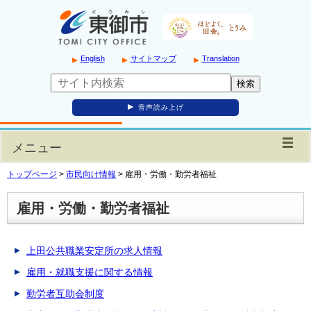
English
サイトマップ
Translation
音声読み上げ
メニュー
トップページ
>
市民向け情報
>
雇用・労働・勤労者福祉
雇用・労働・勤労者福祉
上田公共職業安定所の求人情報
雇用・就職支援に関する情報
勤労者互助会制度