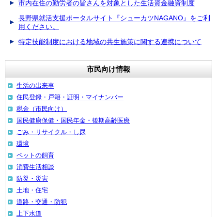
市内在住の勤労者の皆さんを対象とした生活資金融資制度
長野県就活支援ポータルサイト『シューカツNAGANO』をご利
用ください。
特定技能制度における地域の共生施策に関する連携について
市民向け情報
生活の出来事
住民登録・戸籍・証明・マイナンバー
税金（市民向け）
国民健康保健・国民年金・後期高齢医療
ごみ・リサイクル・し尿
環境
ペットの飼育
消費生活相談
防災・災害
土地・住宅
道路・交通・防犯
上下水道