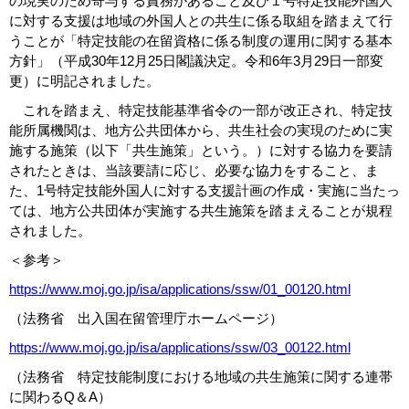
の現実のため寄与する責務があること及び１号特定技能外国人
に対する支援は地域の外国人との共生に係る取組を踏まえて行
うことが「特定技能の在留資格に係る制度の運用に関する基本
方針」（平成30年12月25日閣議決定。令和6年3月29日一部変
更）に明記されました。
これを踏まえ、特定技能基準省令の一部が改正され、特定技
能所属機関は、地方公共団体から、共生社会の実現のために実
施する施策（以下「共生施策」という。）に対する協力を要請
されたときは、当該要請に応じ、必要な協力をすること、ま
た、1号特定技能外国人に対する支援計画の作成・実施に当たっ
ては、地方公共団体が実施する共生施策を踏まえることが規程
されました。
＜参考＞
https://www.moj.go.jp/isa/applications/ssw/01_00120.html
（法務省 出入国在留管理庁ホームページ）
https://www.moj.go.jp/isa/applications/ssw/03_00122.html
（法務省 特定技能制度における地域の共生施策に関する連帯
に関わるQ＆A）