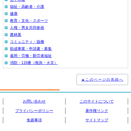
福祉・高齢者・介護
健康
教育・文化・スポーツ
人権・男女共同参画
農林業
コミュニティ・協働
助成事業・申請書・募集
雇用・労働・勤労者福祉
消防・119番（救急・火災）
▲このページの先頭へ
お問い合わせ
このサイトについて
プライバシーポリシー
著作権リンク
免責事項
サイトマップ