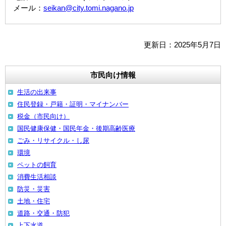
メール：
seikan@city.tomi.nagano.jp
更新日：2025年5月7日
市民向け情報
生活の出来事
住民登録・戸籍・証明・マイナンバー
税金（市民向け）
国民健康保健・国民年金・後期高齢医療
ごみ・リサイクル・し尿
環境
ペットの飼育
消費生活相談
防災・災害
土地・住宅
道路・交通・防犯
上下水道