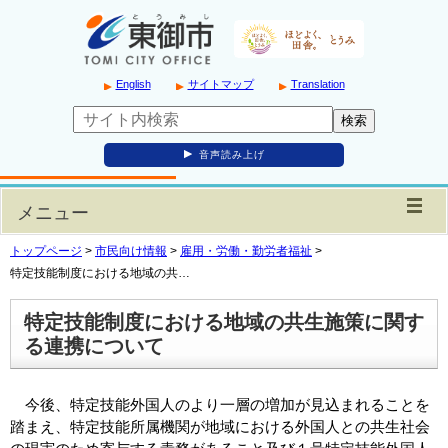
English
サイトマップ
Translation
音声読み上げ
メニュー
トップページ
>
市民向け情報
>
雇用・労働・勤労者福祉
>
特定技能制度における地域の共…
特定技能制度における地域の共生施策に関す
る連携について
今後、特定技能外国人のより一層の増加が見込まれることを
踏まえ、特定技能所属機関が地域における外国人との共生社会