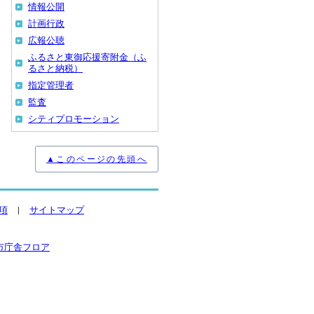
情報公開
計画行政
広報公聴
ふるさと東御応援寄附金（ふ
るさと納税）
指定管理者
監査
シティプロモーション
▲このページの先頭へ
項
サイトマップ
市庁舎フロア