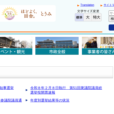
Translation
サイト
知事選挙
令和８年２月８日執行 第51回衆議院議員総
選挙投開票速報
回参議院議員通
年度別選挙結果等の状況