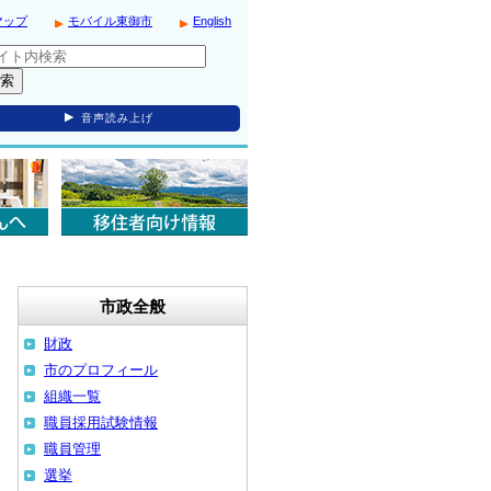
マップ
モバイル東御市
English
音声読み上げ
市政全般
財政
市のプロフィール
組織一覧
職員採用試験情報
職員管理
選挙