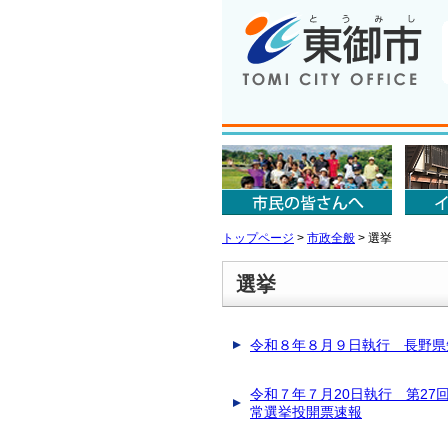
トップページ
>
市政全般
>
選挙
選挙
令和８年８月９日執行 長野県
令和７年７月20日執行 第27
常選挙投開票速報