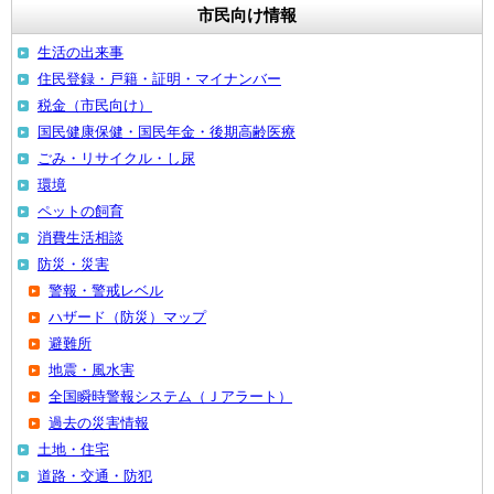
市民向け情報
生活の出来事
住民登録・戸籍・証明・マイナンバー
税金（市民向け）
国民健康保健・国民年金・後期高齢医療
ごみ・リサイクル・し尿
環境
ペットの飼育
消費生活相談
防災・災害
警報・警戒レベル
ハザード（防災）マップ
避難所
地震・風水害
全国瞬時警報システム（Ｊアラート）
過去の災害情報
土地・住宅
道路・交通・防犯