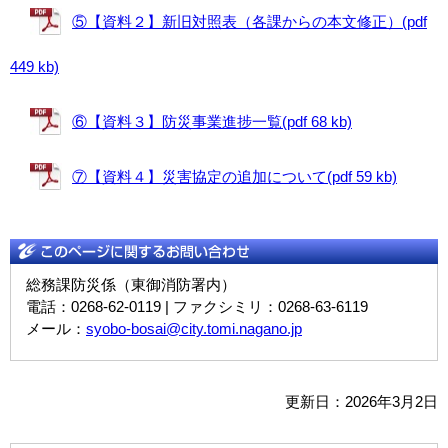
⑤【資料２】新旧対照表（各課からの本文修正）(pdf
449 kb)
⑥【資料３】防災事業進捗一覧(pdf 68 kb)
⑦【資料４】災害協定の追加について(pdf 59 kb)
総務課防災係（東御消防署内）
電話：0268-62-0119 | ファクシミリ：0268-63-6119
メール：
syobo-bosai@city.tomi.nagano.jp
更新日：2026年3月2日