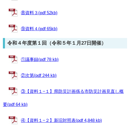
⑧資料３(pdf 52kb)
⑨資料４(pdf 65kb)
令和４年度第１回（令和５年１月27日開催）
①議事録(pdf 78 kb)
②次第(pdf 244 kb)
③【資料１−１】県防災計画係る市防災計画見直し概
要(pdf 64 kb)
④【資料１−２】新旧対照表(pdf 4,848 kb)