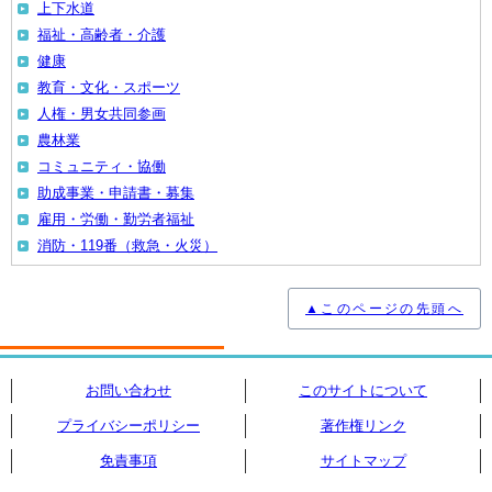
上下水道
福祉・高齢者・介護
健康
教育・文化・スポーツ
人権・男女共同参画
農林業
コミュニティ・協働
助成事業・申請書・募集
雇用・労働・勤労者福祉
消防・119番（救急・火災）
▲このページの先頭へ
お問い合わせ
このサイトについて
プライバシーポリシー
著作権リンク
免責事項
サイトマップ