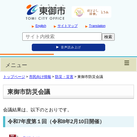
English
サイトマップ
Translation
音声読み上げ
メニュー
トップページ
>
市民向け情報
>
防災・災害
>
東御市防災会議
東御市防災会議
会議結果は、以下のとおりです。
令和7年度第１回（令和8年2月10日開催）