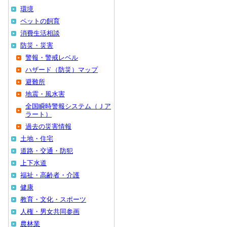
環境
ペットの飼育
消費生活相談
防災・災害
警報・警戒レベル
ハザード（防災）マップ
避難所
地震・風水害
全国瞬時警報システム（Ｊア
ラート）
過去の災害情報
土地・住宅
道路・交通・防犯
上下水道
福祉・高齢者・介護
健康
教育・文化・スポーツ
人権・男女共同参画
農林業