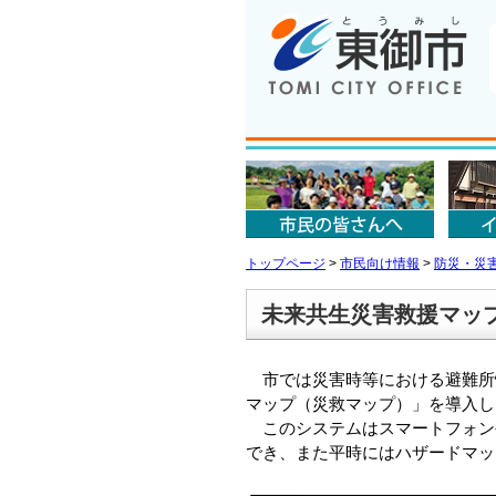
トップページ
>
市民向け情報
>
防災・災
未来共生災害救援マッ
市では災害時等における避難所
マップ（災救マップ）」を導入し
このシステムはスマートフォン
でき、また平時にはハザードマッ