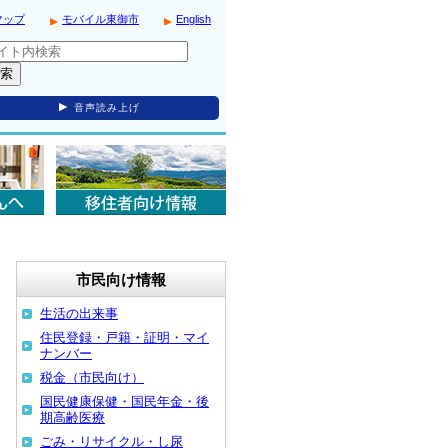
マップ
モバイル東御市
English
音声読み上げ
市民向け情報
生活の出来事
住民登録・戸籍・証明・マイ
ナンバー
税金（市民向け）
国民健康保健・国民年金・後
期高齢医療
ごみ・リサイクル・し尿