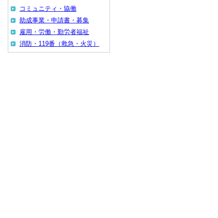
コミュニティ・協働
助成事業・申請書・募集
雇用・労働・勤労者福祉
消防・119番（救急・火災）