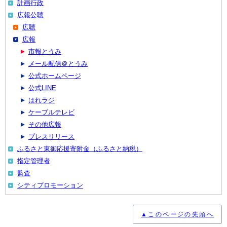
計画行政
広報公聴
広聴
広報
市報とうみ
メール配信＠とうみ
公式ホームページ
公式LINE
はれラジ
ケーブルテレビ
その他広報
プレスリリース
ふるさと東御応援寄附金（ふるさと納税）
指定管理者
監査
シティプロモーション
▲このページの先頭へ