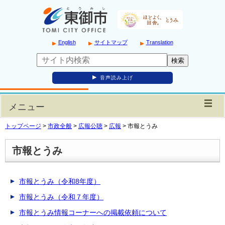
English
サイトマップ
Translation
音声読み上げ
メニュー
トップページ
>
市政全般
>
広報公聴
>
広報
>
市報とうみ
市報とうみ
市報とうみ（令和8年度）
市報とうみ（令和７年度）
市報とうみ情報コーナーへの掲載依頼について