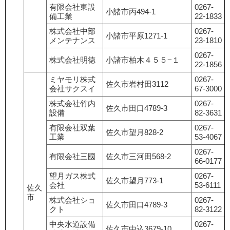
有限会社東設
0267-
小諸市丙494-1
備工業
22-1833
株式会社中部
0267-
小諸市平原1271-1
メンテナンス
23-1810
0267-
株式会社明徳
小諸市柏木４５５−１
22-1856
ミヤモリ株式
0267-
佐久市岩村田3112
会社サクスイ
67-3000
株式会社竹内
0267-
佐久市田口4789-3
設備
82-3631
有限会社双葉
0267-
佐久市望月828-2
工業
53-4067
0267-
有限会社三國
佐久市三河田568-2
66-0177
望月ガス株式
0267-
佐久市望月773-1
会社
53-6111
佐久
市
株式会社ショ
0267-
佐久市田口4789-3
クト
82-3122
中央水道設備
0267-
佐久市中込3679-10