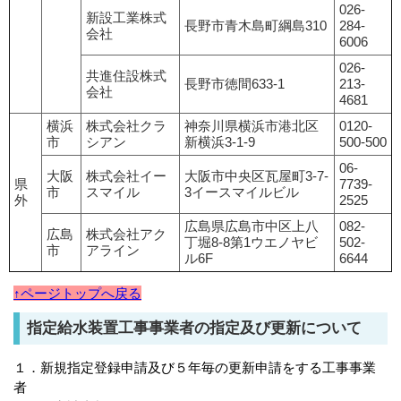
026-
新設工業株式
長野市青木島町綱島310
284-
会社
6006
026-
共進住設株式
長野市徳間633-1
213-
会社
4681
横浜
株式会社クラ
神奈川県横浜市港北区
0120-
市
シアン
新横浜3-1-9
500-500
06-
大阪
株式会社イー
大阪市中央区瓦屋町3-7-
県
7739-
市
スマイル
3イースマイルビル
外
2525
広島県広島市中区上八
082-
広島
株式会社アク
丁堀8-8第1ウエノヤビ
502-
市
アライン
ル6F
6644
↑ページトップへ戻る
指定給水装置工事事業者の指定及び更新について
１．新規指定登録申請及び５年毎の更新申請をする工事事業
者