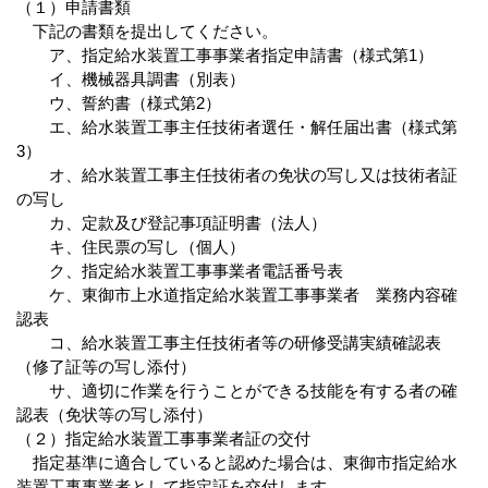
（１）申請書類
下記の書類を提出してください。
ア、指定給水装置工事事業者指定申請書（様式第1）
イ、機械器具調書（別表）
ウ、誓約書（様式第2）
エ、給水装置工事主任技術者選任・解任届出書（様式第
3）
オ、給水装置工事主任技術者の免状の写し又は技術者証
の写し
カ、定款及び登記事項証明書（法人）
キ、住民票の写し（個人）
ク、指定給水装置工事事業者電話番号表
ケ、東御市上水道指定給水装置工事事業者 業務内容確
認表
コ、給水装置工事主任技術者等の研修受講実績確認表
（修了証等の写し添付）
サ、適切に作業を行うことができる技能を有する者の確
認表（免状等の写し添付）
（２）指定給水装置工事事業者証の交付
指定基準に適合していると認めた場合は、東御市指定給水
装置工事事業者として指定証を交付します。