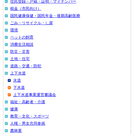
住民登録・戸籍・証明・マイナンバー
税金（市民向け）
国民健康保健・国民年金・後期高齢医療
ごみ・リサイクル・し尿
環境
ペットの飼育
消費生活相談
防災・災害
土地・住宅
道路・交通・防犯
上下水道
水道
下水道
上下水道事業運営審議会
福祉・高齢者・介護
健康
教育・文化・スポーツ
人権・男女共同参画
農林業