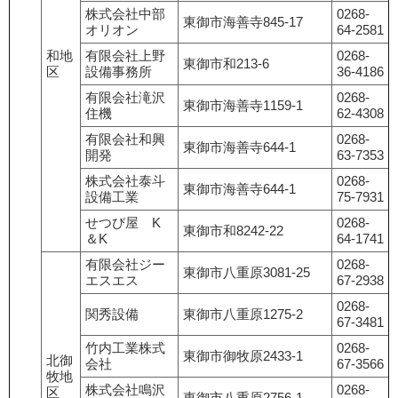
株式会社中部
0268-
東御市海善寺845-17
オリオン
64-2581
和地
有限会社上野
0268-
東御市和213-6
区
設備事務所
36-4186
有限会社滝沢
0268-
東御市海善寺1159-1
住機
62-4308
有限会社和興
0268-
東御市海善寺644-1
開発
63-7353
株式会社泰斗
0268-
東御市海善寺644-1
設備工業
75-7931
せつび屋 K
0268-
東御市和8242-22
＆K
64-1741
有限会社ジー
0268-
東御市八重原3081-25
エスエス
67-2938
0268-
関秀設備
東御市八重原1275-2
67-3481
竹内工業株式
0268-
東御市御牧原2433-1
北御
会社
67-3566
牧地
株式会社鳴沢
0268-
区
東御市八重原2756-1