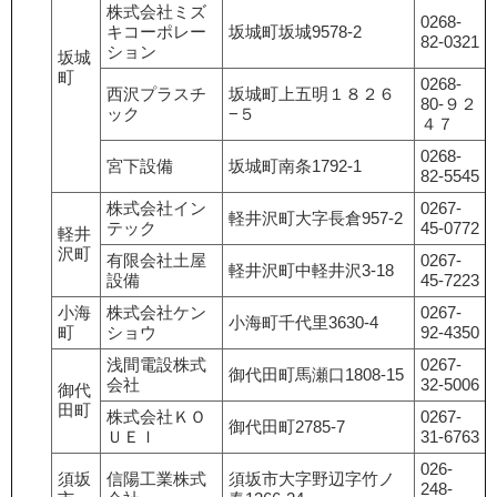
株式会社ミズ
0268-
キコーポレー
坂城町坂城9578-2
82-0321
ション
坂城
町
0268-
西沢プラスチ
坂城町上五明１８２６
80-９２
ック
−５
４７
0268-
宮下設備
坂城町南条1792-1
82-5545
株式会社イン
0267-
軽井沢町大字長倉957-2
テック
45-0772
軽井
沢町
有限会社土屋
0267-
軽井沢町中軽井沢3-18
設備
45-7223
小海
株式会社ケン
0267-
小海町千代里3630-4
町
ショウ
92-4350
浅間電設株式
0267-
御代田町馬瀬口1808-15
会社
32-5006
御代
田町
株式会社ＫＯ
0267-
御代田町2785-7
ＵＥＩ
31-6763
026-
須坂
信陽工業株式
須坂市大字野辺字竹ノ
248-