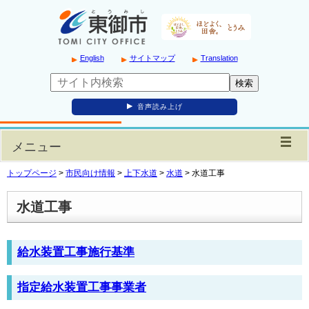
English
サイトマップ
Translation
音声読み上げ
メニュー
トップページ
>
市民向け情報
>
上下水道
>
水道
>
水道工事
水道工事
給水装置工事施行基準
指定給水装置工事事業者