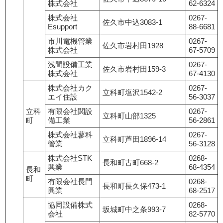
株式会社
62-6324
株式会社
0267-
佐久市中込3083-1
Esupport
88-6681
市川電機管業
0267-
佐久市岩村田1928
株式会社
67-5709
浅間設備工業
0267-
佐久市岩村田159-3
株式会社
67-4130
株式会社カク
0267-
立科町塩沢1542-2
エイ住設
56-3037
立科
有限会社関設
0267-
立科町山部1325
町
備工業
56-2861
株式会社蓼科
0267-
立科町芦田1896-14
管業
56-3128
株式会社STK
0268-
長和町古町668-2
興業
68-4354
長和
町
有限会社長門
0268-
長和町長久保473-1
興業
68-2517
協同設備株式
0268-
坂城町中之条993-7
会社
82-5770