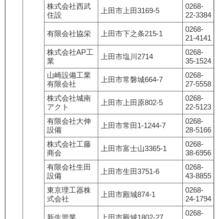
株式会社西武
0268-
上田市上田3169-5
住設
22-3384
0268-
有限会社協栄
上田市下之条215-1
21-4141
株式会社AP工
0268-
上田市塩川2714
業
35-1524
山崎設備工業
0268-
上田市常磐城664-7
有限会社
27-5558
株式会社城南
0268-
上田市上田原802-5
アクト
22-5123
有限会社大伸
0268-
上田市常田1-1244-7
設備
28-5166
株式会社工藤
0268-
上田市富士山3365-1
商会
38-6956
有限会社生田
0268-
上田市生田3751-6
設備
43-8855
東京理工器株
0268-
上田市殿城874-1
式会社
24-1794
0268-
新生管業
上田市殿城1802-27