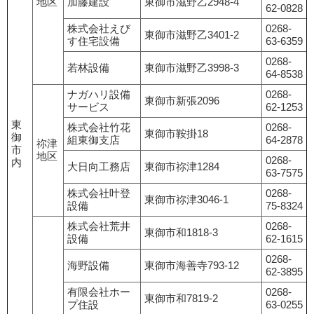
地区
加藤建設
東御市滋野乙2948-4
62-0828
株式会社えび
0268-
東御市滋野乙3401-2
す住宅設備
63-6359
0268-
若林設備
東御市滋野乙3998-3
64-8538
ナガハリ設備
0268-
東御市新張2096
サービス
62-1253
東
株式会社竹花
0268-
東御市鞍掛18
御
組東御支店
64-2878
祢津
市
地区
0268-
内
大日向工務店
東御市祢津1284
63-7575
株式会社叶登
0268-
東御市祢津3046-1
設備
75-8324
株式会社荒井
0268-
東御市和1818-3
設備
62-1615
0268-
海野設備
東御市海善寺793-12
62-3895
有限会社ホー
0268-
東御市和7819-2
プ住設
63-0255