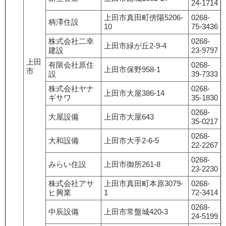
24-1714
上田市真田町傍陽5206-
0268-
柄澤住設
10
75-3436
株式会社二幸
0268-
上田市緑が丘2-9-4
建設
23-9797
上田
有限会社原住
0268-
上田市保野958-1
市
設
39-7333
株式会社ヤナ
0268-
上田市大屋386-14
ギサワ
35-1830
0268-
大屋設備
上田市大屋643
35-0217
0268-
大和設備
上田市大手2-6-5
22-2267
0268-
みらい住設
上田市御所261-8
23-2230
株式会社アサ
上田市真田町本原3079-
0268-
ヒ興業
1
72-3414
0268-
中辰設備
上田市常盤城420-3
24-5199