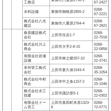
工務店
67-2427
0268-
水科設備
東御市御牧原2855-2
67-2221
株式会社八光
0268-
東御市八重原2764-4
建設
67-2821
春原建設株式
0268-
上田市住吉1-7
会社
22-7018
株式会社川上
0268-
上田市大手2-8-15
商会
22-0858
有限会社岩瀬
0268-
上田市林之郷357-10
設備
22-3741
本州管工株式
0268-
上田市蒼久保1543-4
会社
35-1054
株式会社中村
0268-
上田市中之条1157-2
商会
25-1046
株式会社水工
0268-
上田市諏訪形5-1
技建
22-0302
有限会社ドー
上田市真田町本原1323-
0268-
ム管工
6
72-0771