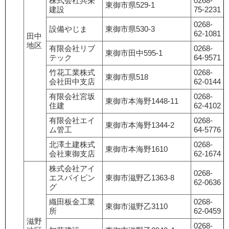
株式会社共栄
0268-
東御市県529-1
建設
75-2231
0268-
設備やじま
東御市県530-3
62-1081
田中
地区
有限会社リブ
0268-
東御市田中595-1
テック
64-9571
竹花工業株式
0268-
東御市県518
会社田中支店
62-0144
有限会社宮坂
0268-
東御市本海野1448-11
住建
62-4102
有限会社エイ
0268-
東御市本海野1344-2
ム管工
64-5776
北澤土建株式
0268-
東御市本海野1610
会社東御支店
62-1674
株式会社アイ
0268-
エスパイピン
東御市滋野乙1363-8
62-0636
グ
織田板金工業
0268-
東御市滋野乙3110
所
62-0459
滋野
0268-