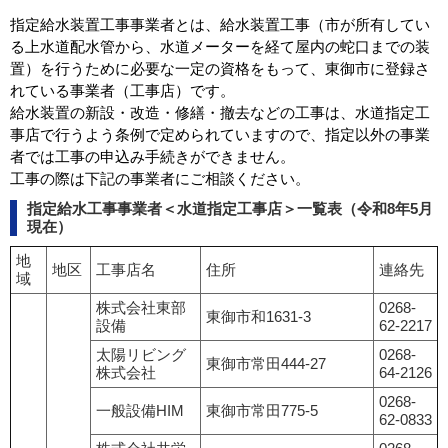
指定給水装置工事事業者とは、給水装置工事（市が所有してい
る上水道配水管から、水道メーターを経て屋内の蛇口までの装
置）を行うために必要な一定の資格をもって、東御市に登録さ
れている事業者（工事店）です。
給水装置の新設・改造・修繕・撤去などの工事は、水道指定工
事店で行うよう条例で定められていますので、指定以外の事業
者では工事の申込み手続きができません。
工事の際は下記の事業者にご相談ください。
指定給水工事事業者＜水道指定工事店＞一覧表（令和8年5月
現在）
地
地区
工事店名
住所
連絡先
域
株式会社東部
0268-
東御市和1631-3
設備
62-2217
太陽リビング
0268-
東御市常田444-27
株式会社
64-2126
0268-
一般設備HIM
東御市常田775-5
62-0833