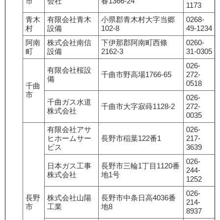
市
会社
春1366-24
1173
青木
有限会社青木
小県郡青木村大字当郷
0268-
村
設備
102-8
49-1234
阿南
株式会社南信
下伊那郡阿南町西條
0260-
町
設備
2162-3
31-0305
026-
有限会社桜設
千曲市野高場1766-65
272-
備
0518
千曲
市
026-
千曲ガス水道
千曲市大字寂蒔1128-2
272-
株式会社
0035
有限会社アサ
026-
ヒホームサー
長野市稲葉122番1
217-
ビス
3639
026-
日本ガス工事
長野市三輪1丁目1120番
244-
株式会社
地1号
1252
026-
長野
株式会社山陽
長野市中条日高4036番
214-
市
工業
地8
8937