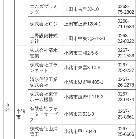
エムズプラミ
0268-
上田市古里32-10
ング
75-2802
0268-
株式会社ロジ
上田市上野1284-1
71-0584
上野設備株式
0268-
上田市中央北2-1-20
会社
22-8022
株式会社清水
0267-
小諸市三和2-5-6
管業
22-2536
株式会社プラ
0267-
小諸市東雲3-10-5
ンネット
25-9237
清水住設工業
0267-
小諸市滋野甲405-1
株式会社
26-2278
株式会社東信
0267-
小諸市滋野甲116-2
ホーム機器
23-0374
市
有限会社ウォ
外
小諸
0267-
ーターサービ
小諸市乙531-9
市
23-8661
ス
株式会社山浦
0267-
小諸市甲1704-1
管工
25-6666