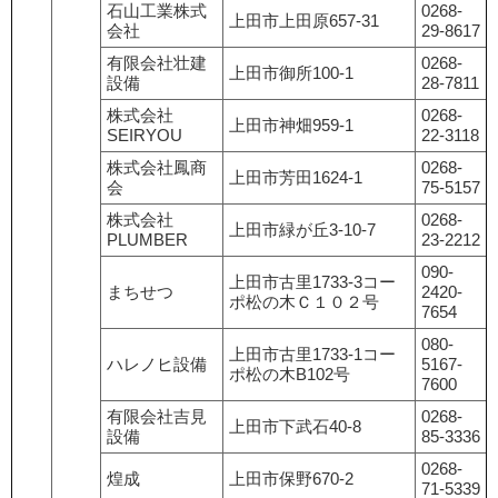
石山工業株式
0268-
上田市上田原657-31
会社
29-8617
有限会社壮建
0268-
上田市御所100-1
設備
28-7811
株式会社
0268-
上田市神畑959-1
SEIRYOU
22-3118
株式会社鳳商
0268-
上田市芳田1624-1
会
75-5157
株式会社
0268-
上田市緑が丘3-10-7
PLUMBER
23-2212
090-
上田市古里1733-3コー
まちせつ
2420-
ポ松の木Ｃ１０２号
7654
080-
上田市古里1733-1コー
ハレノヒ設備
5167-
ポ松の木B102号
7600
有限会社吉見
0268-
上田市下武石40-8
設備
85-3336
0268-
煌成
上田市保野670-2
71-5339