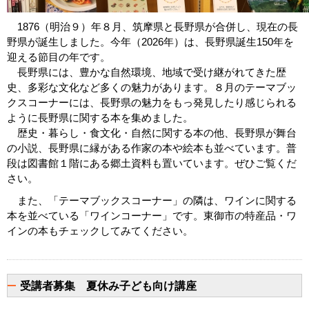
1876（明治９）年
８月、筑摩県と長野県が合併し、現在の長
野県が誕生しました。今年（2026年）は、長野県誕生150年を
迎える節目の年です。
長野県には、豊かな自然環境、地域で受け継がれてきた歴
史、多彩な文化など多くの魅力があります。８月のテーマブッ
クスコーナーには、長野県の魅力をもっ発見したり感じられる
ように長野県に関する本を集めました。
歴史・暮らし・食文化・自然に関する本の他、長野県が舞台
の小説、長野県に縁がある作家の本や絵本も並べています。普
段は図書館１階にある郷土資料も置いています。ぜひご覧くだ
さい。
また、「テーマブックスコーナー」の隣は、ワインに関する
本を並べている「ワインコーナー」です。東御市の特産品・ワ
インの本もチェックしてみてください。
受講者募集 夏休み子ども向け講座