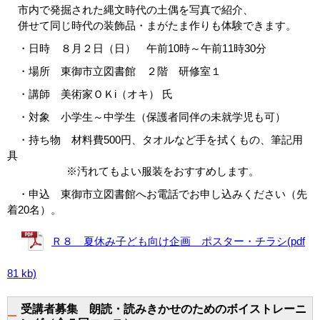
市内で発掘された縄文時代の土偶を写真で紹介、
併せて同じ時代の装飾品・まがたま作りも体験できます。
・日時 ８月２日（日） 午前10時～午前11時30分
・場所 東御市立図書館 ２階 研修室１
・講師 美術家ＯＫi（オキ） 氏
・対象 小学生～中学生（保護者同伴の未就学児も可）
・持ち物 材料費500円、タオルなど手を拭くもの、筆記用
具
※汚れてもよい服装をおすすめします。
・申込 東御市立図書館へお電話でお申し込みください（先
着20名）。
Ｒ８ 夏休み子ども向け企画 ポスター・チラシ(pdf
81 kb)
受講者募集 朗読・読みきかせのためのボイストレーニ