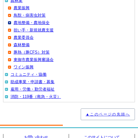
農林業
農業振興
鳥獣・病害虫対策
農地整備・農地保全
担い手・新規就農支援
農業委員会
森林整備
豚熱（豚CFS）対策
東御市農業振興審議会
ワイン振興
コミュニティ・協働
助成事業・申請書・募集
雇用・労働・勤労者福祉
消防・119番（救急・火災）
▲このページの先頭へ
お問い合わせ
このサイトについて