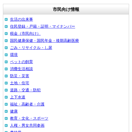
市民向け情報
生活の出来事
住民登録・戸籍・証明・マイナンバー
税金（市民向け）
国民健康保健・国民年金・後期高齢医療
ごみ・リサイクル・し尿
環境
ペットの飼育
消費生活相談
防災・災害
土地・住宅
道路・交通・防犯
上下水道
福祉・高齢者・介護
健康
教育・文化・スポーツ
人権・男女共同参画