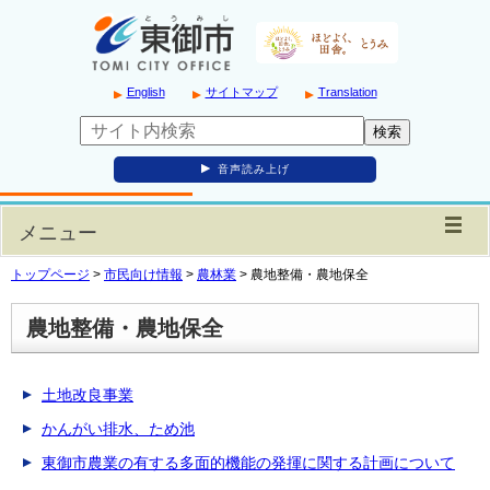
English
サイトマップ
Translation
音声読み上げ
メニュー
トップページ
>
市民向け情報
>
農林業
>
農地整備・農地保全
農地整備・農地保全
土地改良事業
かんがい排水、ため池
東御市農業の有する多面的機能の発揮に関する計画について