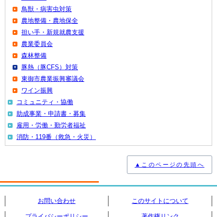
鳥獣・病害虫対策
農地整備・農地保全
担い手・新規就農支援
農業委員会
森林整備
豚熱（豚CFS）対策
東御市農業振興審議会
ワイン振興
コミュニティ・協働
助成事業・申請書・募集
雇用・労働・勤労者福祉
消防・119番（救急・火災）
▲このページの先頭へ
お問い合わせ
このサイトについて
プライバシーポリシー
著作権リンク