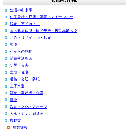
市民向け情報
生活の出来事
住民登録・戸籍・証明・マイナンバー
税金（市民向け）
国民健康保健・国民年金・後期高齢医療
ごみ・リサイクル・し尿
環境
ペットの飼育
消費生活相談
防災・災害
土地・住宅
道路・交通・防犯
上下水道
福祉・高齢者・介護
健康
教育・文化・スポーツ
人権・男女共同参画
農林業
農業振興