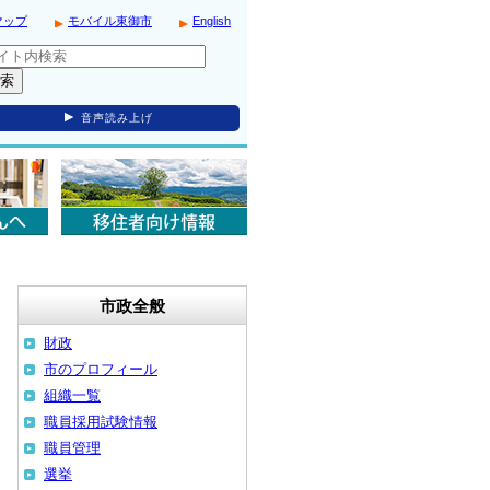
マップ
モバイル東御市
English
音声読み上げ
市政全般
財政
市のプロフィール
組織一覧
職員採用試験情報
職員管理
選挙