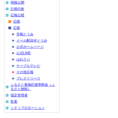
情報公開
計画行政
広報公聴
広聴
広報
市報とうみ
メール配信＠とうみ
公式ホームページ
公式LINE
はれラジ
ケーブルテレビ
その他広報
プレスリリース
ふるさと東御応援寄附金（ふ
るさと納税）
指定管理者
監査
シティプロモーション