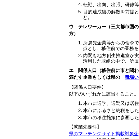
転勤、出向、出張、研修等
目的達成後の解散を前提と
と。
ウ テレワーカー（三大都市圏の
方）
所属先企業等からの命令で
点とし、移住前での業務を
内閣府地方創生推進室が実
活用した取組の中で、所属
エ 関係人口（移住前に市と関わ
満たす企業もしくは県の「
職場い
【関係人口要件】
以下のいずれかに該当すること。
本市に通学、通勤又は居住
本市にふるさと納税をした
本市の移住施策に参画した
【就業先要件】
県のマッチングサイト掲載対象企