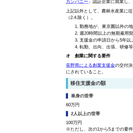
カンパニー
」認証企業に就業し、
上記以外として、農林水産業に従
（2.4.除く）。
勤務地が、東京圏以外の地
週20時間以上の無期雇用
支援金の申請日から5年以
転勤、出向、出張、研修等
オ 創業に関する要件
長野県による創業支援金
の交付決
にされていること。
移住支援金の額
単身の世帯
60万円
2人以上の世帯
100万円
※ただし、次の1から5までの要