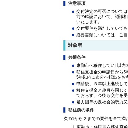
注意事項
交付決定の可否については
前の確認において、認識相
いたします。
交付要件を満たしていても
必要書類については、ご自
対象者
共通条件
東御市へ移住して1年以内
移住支援金の申請日から
5年以内に市外へ転出をお
申請後、５年以上継続して
移住支援金と趣旨を同じく
ておらず、今後も交付を受
暴力団等の反社会的勢力又
移住前の条件
次の1から２までの要件を全て満
東御市に住民票を移す直前