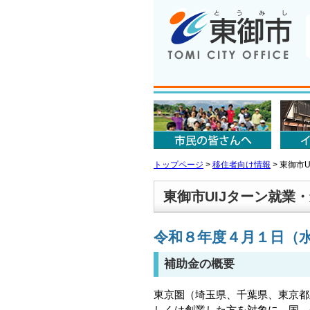
トップページ
>
移住者向け情報
>
東御市U
東御市UIJターン就業
令和８年度４月１日（
補助金の概要
東京圏（埼玉県、千葉県、東京都
しくは創業した方を対象に、国、