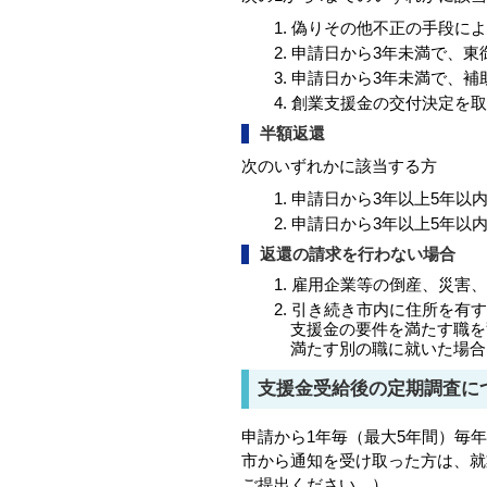
偽りその他不正の手段によ
申請日から3年未満で、東
申請日から3年未満で、補
創業支援金の交付決定を取
半額返還
次のいずれかに該当する方
申請日から3年以上5年以
申請日から3年以上5年以
返還の請求を行わない場合
雇用企業等の倒産、災害、
引き続き市内に住所を有す
支援金の要件を満たす職を
満たす別の職に就いた場合
支援金受給後の定期調査に
申請から1年毎（最大5年間）毎
市から通知を受け取った方は、就
ご提出ください。）