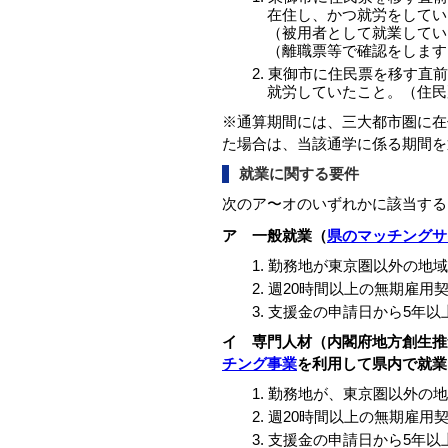
在住し、かつ就労をしてい
（被用者として就業してい
（離職票等で確認をしま
東御市に住民票を移す直前
就労していたこと。（住民
※通算期間には、三大都市圏に在
た場合は、当該通学に係る期間を
就業に関する要件
次のア〜オのいずれかに該当する
ア 一般就業（
県のマッチングサ
勤務地が東京圏以外の地域
週20時間以上の無期雇用
支援金の申請日から5年以
イ 専門人材（
内閣府地方創生推
チング事業
を利用して県内で就業
勤務地が、東京圏以外の地
週20時間以上の無期雇用
支援金の申請日から5年以