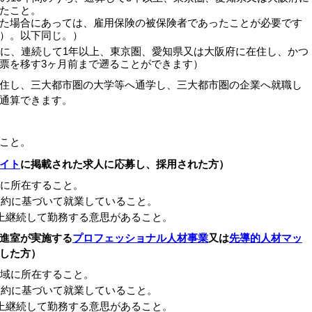
たこと。
た場合にあっては、雇用保険の被保険者であったことが必要です
す）。以下同じ。）
に、連続して1年以上、東京圏、愛知県又は大阪府に在住し、かつ
票を移す3ヶ月前まで遡ることができます）
住し、三大都市圏の大学等へ通学し、三大都市圏の企業へ就職し
通算できます。
こと。
イト
に掲載された求人に応募し、採用された方）
に所在すること。
契約に基づいて就業していること。
上継続して勤務する意思があること。
進室が実施する
プロフェッショナル人材事業
又は
先導的人材マッ
した方）
域に所在すること。
契約に基づいて就業していること。
上継続して勤務する意思があること。