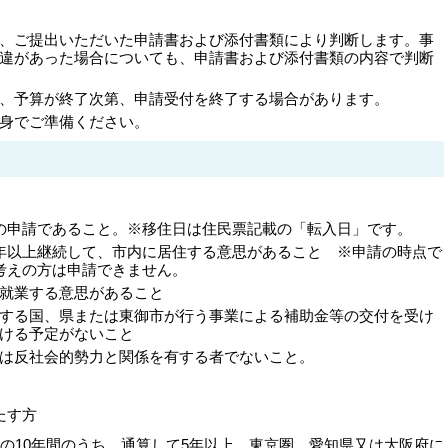
、ご提出いただいた申請書および添付書類により判断します。事
違があった場合についても、申請書および添付書類の内容で判断
、予算が終了次第、申請受付を終了する場合があります。
身でご準備ください。
の申請であること。※移住日は住民票記載の「転入日」です。
5年以上継続して、市内に居住する意思があること
※申請の時点で
考えの方は申請できません。
就業する意思があること
する国、県または東御市が行う事業による補助金等の交付を受け
ける予定がないこと
は反社会的勢力と関係を有する者でないこと。
たす方
の10年間のうち、通算して5年以上、東京圏、愛知県又は大阪府に