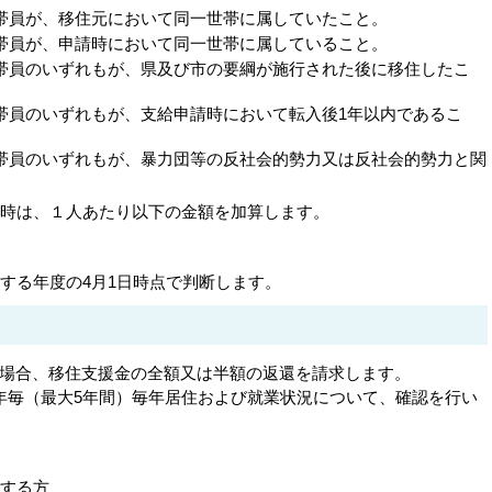
帯員が、移住元において同一世帯に属していたこと。
帯員が、申請時において同一世帯に属していること。
帯員のいずれもが、県及び市の要綱が施行された後に移住したこ
帯員のいずれもが、支給申請時において転入後1年以内であるこ
帯員のいずれもが、暴力団等の反社会的勢力又は反社会的勢力と関
る時は、１人あたり以下の金額を加算します。
属する年度の4月1日時点で判断します。
場合、移住支援金の全額又は半額の返還を請求します。
年毎（最大5年間）毎年居住および就業状況について、確認を行い
当する方