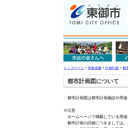
トップページ
>
市政全般
>
計画行政
>
都
都市計画図について
都市計画図は都市計画施設や用途
※注意
ホームページで掲載している用途
都市計画の詳細につきましては、