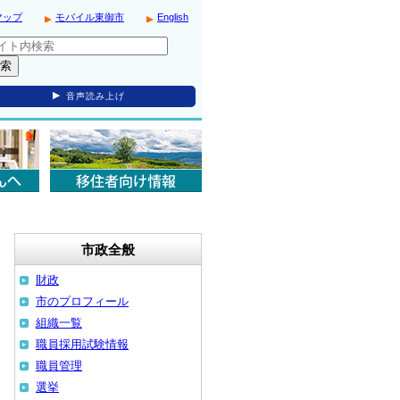
マップ
モバイル東御市
English
音声読み上げ
市政全般
財政
市のプロフィール
組織一覧
職員採用試験情報
職員管理
選挙