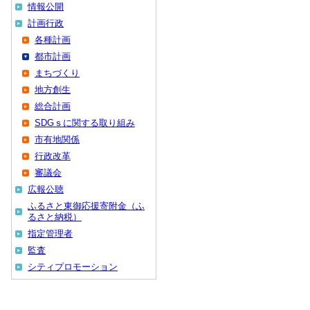
情報公開
計画行政
各種計画
都市計画
まちづくり
地方創生
総合計画
SDGｓに関する取り組み
市有地関係
行政改革
審議会
広報公聴
ふるさと東御応援寄附金（ふ
るさと納税）
指定管理者
監査
シティプロモーション