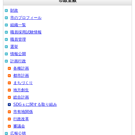
市政全般
財政
市のプロフィール
組織一覧
職員採用試験情報
職員管理
選挙
情報公開
計画行政
各種計画
都市計画
まちづくり
地方創生
総合計画
SDGｓに関する取り組み
市有地関係
行政改革
審議会
広報公聴