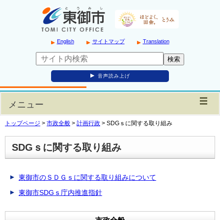
English
サイトマップ
Translation
音声読み上げ
メニュー
トップページ
>
市政全般
>
計画行政
>
SDGｓに関する取り組み
SDGｓに関する取り組み
東御市のＳＤＧｓに関する取り組みについて
東御市SDGｓ庁内推進指針