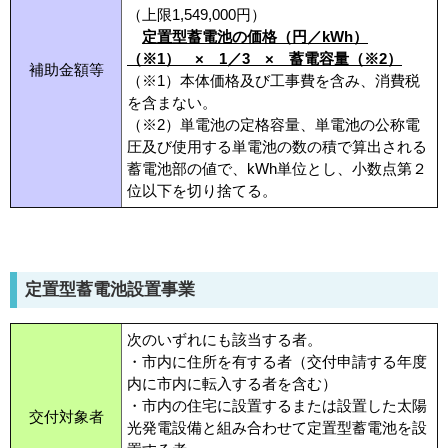
（上限1,549,000円
）
定置型蓄電池の価格（円／kWh）
（※1） × 1／3 × 蓄電容量（※2）
補助金額等
（※1）本体価格及び工事費を含み、消費税
を含まない。
（※2）単電池の定格容量、単電池の公称電
圧及び使用する単電池の数の積で算出される
蓄電池部の値で、kWh単位とし、小数点第２
位以下を切り捨てる。
定置型蓄電池設置事業
次のいずれにも該当する者。
・市内に住所を有する者（交付申請する年度
内に市内に転入する者を含む）
・市内の住宅に設置するまたは設置した太陽
交付対象者
光発電設備と組み合わせて定置型蓄電池を設