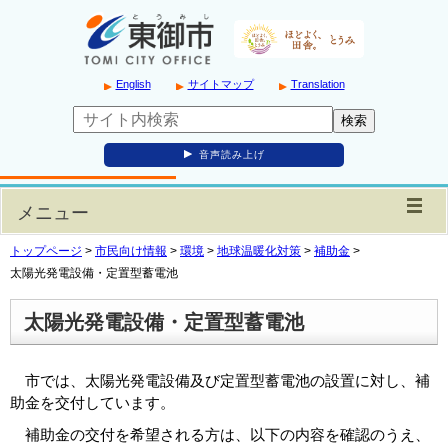
English
サイトマップ
Translation
音声読み上げ
メニュー
トップページ
>
市民向け情報
>
環境
>
地球温暖化対策
>
補助金
>
太陽光発電設備・定置型蓄電池
太陽光発電設備・定置型蓄電池
市では、太陽光発電設備及び定置型蓄電池の設置に対し、補
助金を交付しています。
補助金の交付を希望される方は、以下の内容を確認のうえ、