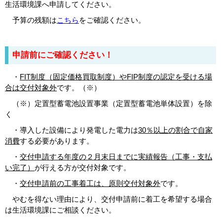
生活環境課へ申請してください。
予算の残額は
こちら
をご確認ください。
申請前にご確認ください！
・
FIT制度（固定価格買取制度）やFIP制度の認定を受ける場
合は交付対象外
です。（※）
（※）定置型蓄電池設置事業（定置型蓄電池単体設置）を除
く
・導入した設備により発電した電力は
30％以上の割合で自家
消費
する必要があります。
・
交付申請する年度の２月末日までに実績報告（工事・支払
い完了）
が行える方が交付対象です。
・
交付申請前の工事着工は、原則交付対象外
です。
やむを得ない理由により、交付申請前に着工を希望する場合
は生活環境課にご相談ください。