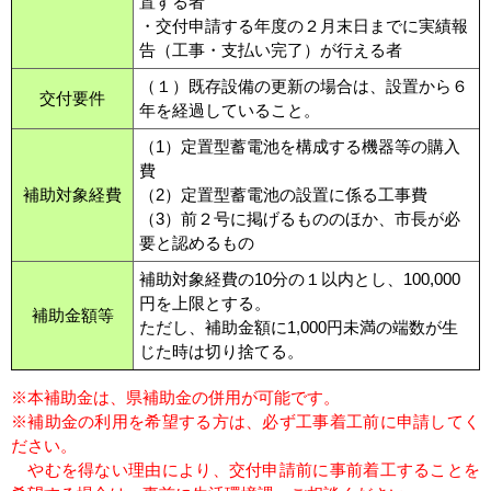
置する者
・交付申請する年度の２月末日までに実績報
告（工事・支払い完了）が行える者
（１）既存設備の更新の場合は、設置から６
交付要件
年を経過していること。
（1）定置型蓄電池を構成する機器等の購入
費
補助対象経費
（2）定置型蓄電池の設置に係る工事費
（3）前２号に掲げるもののほか、市長が必
要と認めるもの
補助対象経費の10分の１以内とし、100,000
円を上限とする。
補助金額等
ただし、補助金額に1,000円未満の端数が生
じた時は切り捨てる。
※本補助金は、県補助金の併用が可能です。
※補助金の利用を希望する方は、必ず工事着工前に申請してく
ださい。
やむを得ない理由により、交付申請前に事前着工することを