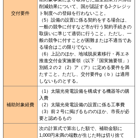
削減効果について、国が認証するJ-クレジッ
交付要件
ト制度への登録を行わないこと。
（5）設備の設置に係る契約をする場合は、
一般の競争に付すなど市が行う契約手続きの
取扱いに準じて適切に行うこと。ただし、一
般の競争に付すことが困難または不適当であ
る場合はこの限りでない。
（6）上記のほか、地域脱炭素移行・再エネ
推進交付金実施要領（以下「国実施要領」）
別紙２の２（2）ア（ア）に定める要件を満
たすこと。ただし、交付要件g（ｂ）は適用
しないものとする。
（1）太陽光発電設備を構成する機器等の購
入費
補助対象経費
（2）太陽光発電設備の設置に係る工事費
（3）前２号に掲げるもののほか、市長が必
要と認めるもの
次の計算式で算出した額で、補助金額に
1,000円未満の端数が生じた時は切り捨て