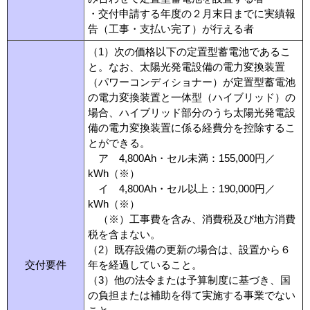
・交付申請する年度の２月末日までに実績報
告（工事・支払い完了）が行える者
（1）次の価格以下の定置型蓄電池であるこ
と。なお、太陽光発電設備の電力変換装置
（パワーコンディショナー）が定置型蓄電池
の電力変換装置と一体型（ハイブリッド）の
場合、ハイブリッド部分のうち太陽光発電設
備の電力変換装置に係る経費分を控除するこ
とができる。
ア 4,800Ah・セル未満：155,000円／
kWh（※）
イ 4,800Ah・セル以上：190,000円／
kWh（※）
（※）工事費を含み、消費税及び地方消費
税を含まない。
（2）既存設備の更新の場合は、設置から６
交付要件
年を経過していること。
（3）他の法令または予算制度に基づき、国
の負担または補助を得て実施する事業でない