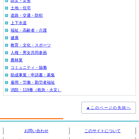
防災・災害
土地・住宅
道路・交通・防犯
上下水道
福祉・高齢者・介護
健康
教育・文化・スポーツ
人権・男女共同参画
農林業
コミュニティ・協働
助成事業・申請書・募集
雇用・労働・勤労者福祉
消防・119番（救急・火災）
▲このページの先頭へ
お問い合わせ
このサイトについて