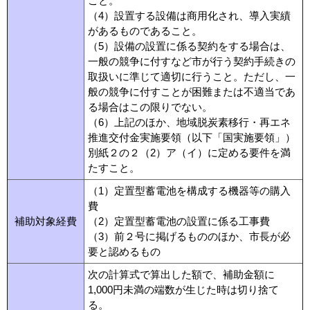
こと。
（4）設置する設備は商用化され、導入実績
があるものであること。
（5）設備の設置に係る契約をする場合は、
一般の競争に付すなど市が行う契約手続きの
取扱いに準じて適切に行うこと。ただし、一
般の競争に付すことが困難または不適当であ
る場合はこの限りでない。
（6）上記のほか、地域脱炭素移行・再エネ
推進交付金実施要領（以下「国実施要領」）
別紙２の２（2）ア（イ）に定める要件を満
たすこと。
（1）定置型蓄電池を構成する機器等の購入
費
補助対象経費
（2）定置型蓄電池の設置に係る工事費
（3）前２号に掲げるもののほか、市長が必
要と認めるもの
次
の計算式で算出した額で、補助金額に
1,000円未満の端数が生じた時は切り捨て
る。