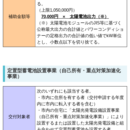
る。
（上限1,050,000円）
補助金額等
70,000円 × 太陽電池出力（※）
（※）太陽電池モジュールのJIS等に基づく
公称最大出力の合計値とパワーコンディショ
ナーの定格出力の合計値の低い値でkW単位
とし、小数点以下を切り捨てる。
定置型蓄電池設置事業（自己所有・重点対策加速化
事業）
次のいずれにも該当する者。
・市内に住所を有する者（交付申請する年度
内に市内に転入する者を含む）
・市内の住宅に「太陽光発電設備設置事業
交付対象者
（自己所有・重点対策加速化事業）」により
設置するまたは設置した太陽光発電設備と組
み合わせて定置型蓄電池を設置する者