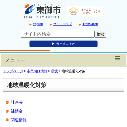
English
サイトマップ
Translation
音声読み上げ
メニュー
トップページ
>
市民向け情報
>
環境
>
地球温暖化対策
地球温暖化対策
計画等
補助金
関連情報