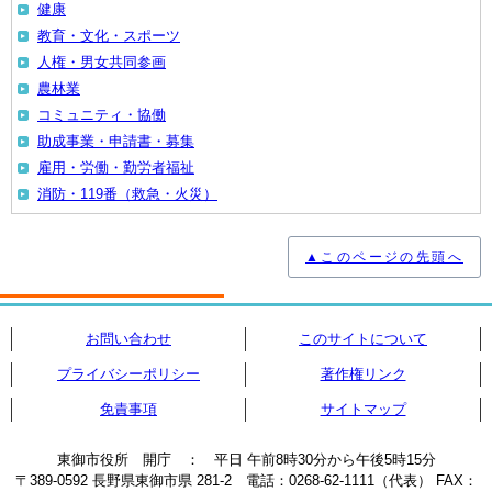
健康
教育・文化・スポーツ
人権・男女共同参画
農林業
コミュニティ・協働
助成事業・申請書・募集
雇用・労働・勤労者福祉
消防・119番（救急・火災）
▲このページの先頭へ
お問い合わせ
このサイトについて
プライバシーポリシー
著作権リンク
免責事項
サイトマップ
東御市役所 開庁 ： 平日 午前8時30分から午後5時15分
〒389-0592 長野県東御市県 281-2 電話：0268-62-1111（代表） FAX：