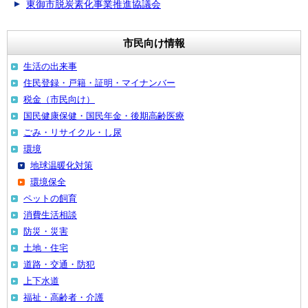
東御市脱炭素化事業推進協議会
市民向け情報
生活の出来事
住民登録・戸籍・証明・マイナンバー
税金（市民向け）
国民健康保健・国民年金・後期高齢医療
ごみ・リサイクル・し尿
環境
地球温暖化対策
環境保全
ペットの飼育
消費生活相談
防災・災害
土地・住宅
道路・交通・防犯
上下水道
福祉・高齢者・介護