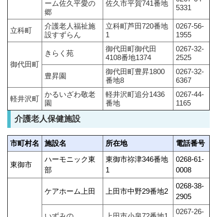
ーム佐久平愛の
佐久市平賀741番地
5331
郷
介護老人福祉施
立科町芦田720番地
0267-56-
立科町
設すずらん
1
1955
御代田町御代田
0267-32-
きらく苑
4108番地1374
2525
御代田町
御代田町豊昇1800
0267-32-
豊昇園
番地8
6367
かるいざわ敬老
軽井沢町追分1436
0267-44-
軽井沢町
園
番地
1165
介護老人保健施設
市町村名
施設名
所在地
電話番号
ハーモニック東
東御市祢津346番地
0268-61‐
東御市
部
1
0008
0268-38‐
ケアホーム上田
上田市中野29番地2
2905
0267-26-
いずみの
上田市小泉72番地1