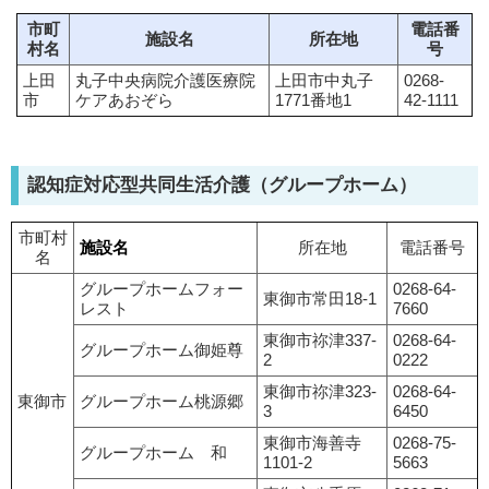
市町
電話番
施設名
所在地
村名
号
上田
丸子中央病院介護医療院
上田市中丸子
0268-
市
ケアあおぞら
1771番地1
42-1111
認知症対応型共同生活介護（グループホーム）
市町村
施設名
所在地
電話番号
名
グループホームフォー
0268-64-
東御市常田18-1
レスト
7660
東御市祢津337-
0268-64-
グループホーム御姫尊
2
0222
東御市祢津323-
0268-64-
東御市
グループホーム桃源郷
3
6450
東御市海善寺
0268-75-
グループホーム 和
1101-2
5663