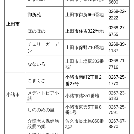
6600
0268-22‐
御所苑
上田市御所666番地
2222
上田市
0268-27‐
ほのぼの
上田市住吉322番地
6755
チェリーガーデ
0268-39‐
上田市保野710番地
ン
1187
0268-71-
上田市上塩尻393番
なないろ
地1
7716
小諸市南町2丁目2
0267‐25‐
こまくさ
番27号
1770
メディトピア小
0267-23-
小諸市
小諸市諸351番地
諸
6133
小諸市東雲5丁目8
0267-25-
しののめの里
番1号
7591
介護老人保健施
佐久市長土呂860番
0267-67-
設愛の郷
地2
8870