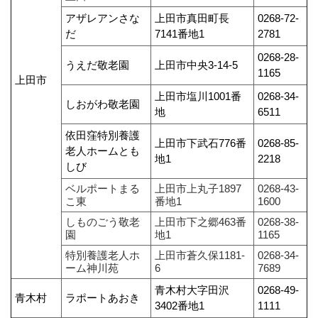
アザレアンさな
上田市真田町長
0268-72‐
だ
7141番地1
2781
0268-28‐
うえだ敬老園
上田市中央3-14-5
1165
上田市
上田市塩川1001番
0268-34‐
しおがわ敬老園
地
6511
依田窪特別養護
上田市下武石776番
0268-85‐
老人ホームとも
地1
2218
しび
ベルポートまる
上田市上丸子1897
0268-43-
こ東
番地1
1600
しものごう敬老
上田市下之郷463番
0268-38-
園
地1
1165
特別養護老人ホ
上田市蒼久保1181-
0268-34-
ーム神川苑
6
7689
青木村大字田沢
0268-49‐
青木村
ラポートあおき
3402番地1
1111