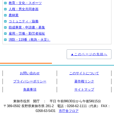
教育・文化・スポーツ
人権・男女共同参画
農林業
コミュニティ・協働
助成事業・申請書・募集
雇用・労働・勤労者福祉
消防・119番（救急・火災）
▲このページの先頭へ
お問い合わせ
このサイトについて
プライバシーポリシー
著作権リンク
免責事項
サイトマップ
東御市役所 開庁 ： 平日 午前8時30分から午後5時15分
〒389-0592 長野県東御市県 281-2 電話：0268-62-1111（代表） FAX：
0268-63-5431
市庁舎フロア