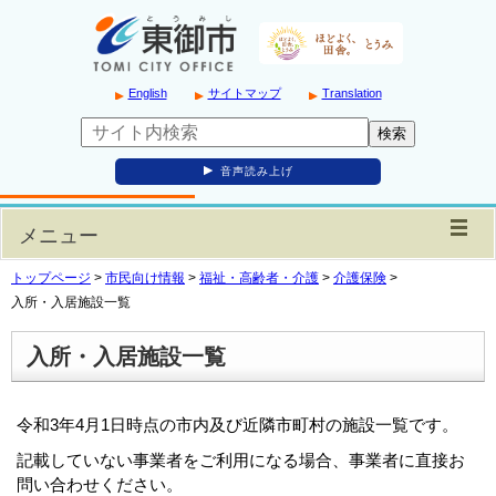
English
サイトマップ
Translation
音声読み上げ
メニュー
トップページ
>
市民向け情報
>
福祉・高齢者・介護
>
介護保険
>
入所・入居施設一覧
入所・入居施設一覧
令和3年4月1日時点の市内及び近隣市町村の施設一覧です。
記載していない事業者をご利用になる場合、事業者に直接お
問い合わせください。