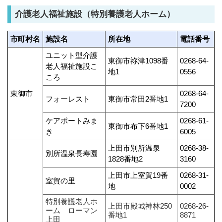
介護老人福祉施設（特別養護老人ホーム）
市町村名
施設名
所在地
電話番号
ユニット型介護
東御市祢津1098番
0268-64‐
老人福祉施設こ
地1
0556
ころ
東御市
0268-64‐
フォーレスト
東御市常田2番地1
7200
ケアポートみま
0268-61‐
東御市布下6番地1
き
6005
上田市別所温泉
0268-38‐
別所温泉長寿園
1828番地2
3160
上田市上室賀19番
0268-31‐
室賀の里
地
0002
特別養護老人ホ
上田市殿城神林250
0268-26-
ーム ローマン
番地1
8871
上田