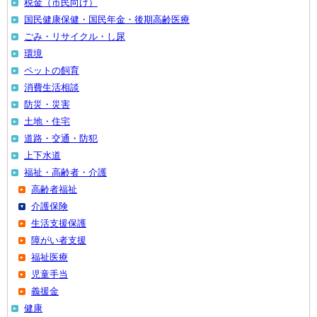
税金（市民向け）
国民健康保健・国民年金・後期高齢医療
ごみ・リサイクル・し尿
環境
ペットの飼育
消費生活相談
防災・災害
土地・住宅
道路・交通・防犯
上下水道
福祉・高齢者・介護
高齢者福祉
介護保険
生活支援保護
障がい者支援
福祉医療
児童手当
義援金
健康