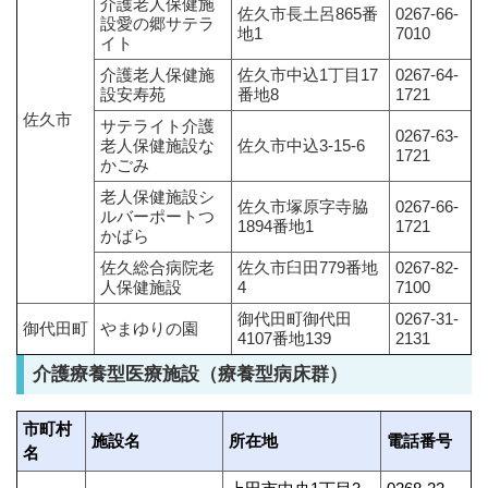
介護老人保健施
佐久市長土呂865番
0267-66-
設愛の郷サテラ
地1
7010
イト
介護老人保健施
佐久市中込1丁目17
0267-64-
設安寿苑
番地8
1721
佐久市
サテライト介護
0267-63-
老人保健施設な
佐久市中込3-15-6
1721
かごみ
老人保健施設シ
佐久市塚原字寺脇
0267-66-
ルバーポートつ
1894番地1
1721
かばら
佐久総合病院老
佐久市臼田779番地
0267-82-
人保健施設
4
7100
御代田町御代田
0267-31-
御代田町
やまゆりの園
4107番地139
2131
介護療養型医療施設（療養型病床群）
市町村
施設名
所在地
電話番号
名