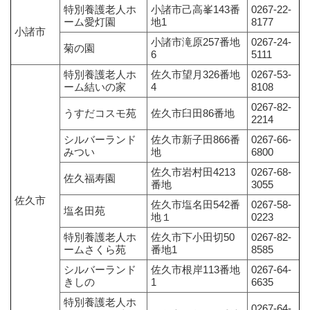
特別養護老人ホ
小諸市己高峯143番
0267-22-
ーム愛灯園
地1
8177
小諸市
小諸市滝原257番地
0267-24-
菊の園
6
5111
特別養護老人ホ
佐久市望月326番地
0267-53-
ーム結いの家
4
8108
0267-82-
うすだコスモ苑
佐久市臼田86番地
2214
シルバーランド
佐久市新子田866番
0267-66-
みつい
地
6800
佐久市岩村田4213
0267-68-
佐久福寿園
番地
3055
佐久市
佐久市塩名田542番
0267-58-
塩名田苑
地１
0223
特別養護老人ホ
佐久市下小田切50
0267-82-
ームさくら苑
番地1
8585
シルバーランド
佐久市根岸113番地
0267-64-
きしの
1
6635
特別養護老人ホ
0267-64-