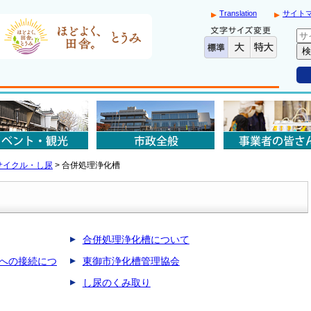
Translation
サイト
サイクル・し尿
>
合併処理浄化槽
合併処理浄化槽について
への接続につ
東御市浄化槽管理協会
し尿のくみ取り