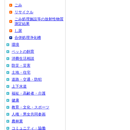
ごみ
リサイクル
ごみ処理施設等の放射性物質
測定結果
し尿
合併処理浄化槽
環境
ペットの飼育
消費生活相談
防災・災害
土地・住宅
道路・交通・防犯
上下水道
福祉・高齢者・介護
健康
教育・文化・スポーツ
人権・男女共同参画
農林業
コミュニティ・協働