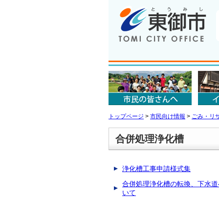
トップページ
>
市民向け情報
>
ごみ・リ
合併処理浄化槽
浄化槽工事申請様式集
合併処理浄化槽の転換、下水道
いて