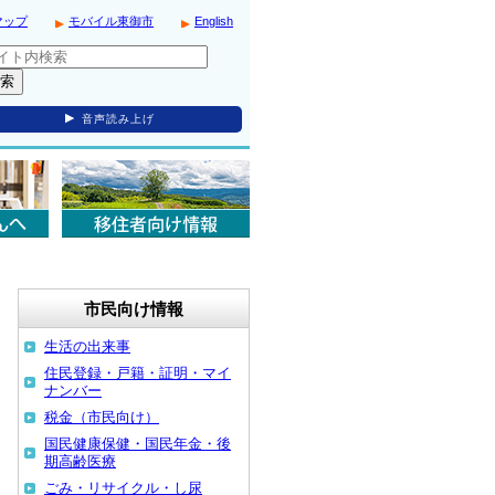
マップ
モバイル東御市
English
音声読み上げ
市民向け情報
生活の出来事
住民登録・戸籍・証明・マイ
ナンバー
税金（市民向け）
国民健康保健・国民年金・後
期高齢医療
ごみ・リサイクル・し尿