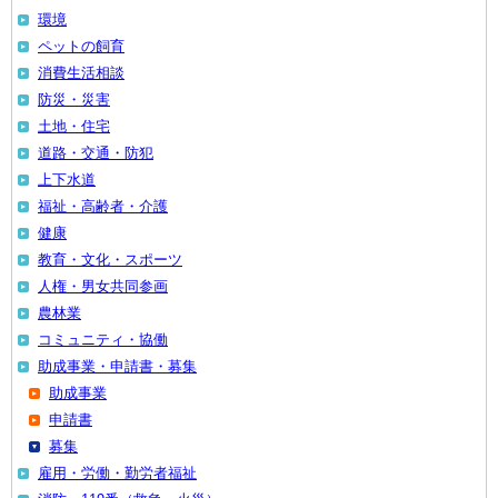
環境
ペットの飼育
消費生活相談
防災・災害
土地・住宅
道路・交通・防犯
上下水道
福祉・高齢者・介護
健康
教育・文化・スポーツ
人権・男女共同参画
農林業
コミュニティ・協働
助成事業・申請書・募集
助成事業
申請書
募集
雇用・労働・勤労者福祉