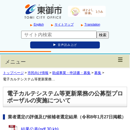
English
サイトマップ
Translation
音声読み上げ
メニュー
トップページ
>
市民向け情報
>
助成事業・申請書・募集
>
募集
>
電子カルテシステム等更新業務…
電子カルテシステム等更新業務の公募型プロ
ポーザルの実施について
業者選定の評価及び候補者選定結果（令和8年1月27日掲載）
結果公表(pdf 30 kb)