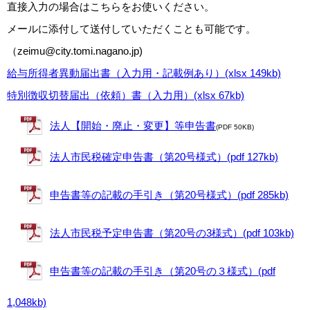
直接入力の場合はこちらをお使いください。
メールに添付して送付していただくことも可能です。
（zeimu@city.tomi.nagano.jp)
給与所得者異動届出書（入力用・記載例あり）(xlsx 149kb)
特別徴収切替届出（依頼）書（入力用）(xlsx 67kb)
法人【開始・廃止・変更】等申告書
(PDF 50KB)
法人市民税確定申告書（第20号様式）(pdf 127kb)
申告書等の記載の手引き（第20号様式）(pdf 285kb)
法人市民税予定申告書（第20号の3様式）(pdf 103kb)
申告書等の記載の手引き（第20号の３様式）(pdf
1,048kb)