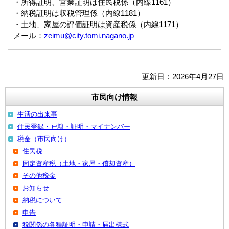
・所得証明、営業証明は住民税係（内線1161）
・納税証明は収税管理係（内線1181）
・土地、家屋の評価証明は資産税係（内線1171）
メール：
zeimu@city.tomi.nagano.jp
更新日：2026年4月27日
市民向け情報
生活の出来事
住民登録・戸籍・証明・マイナンバー
税金（市民向け）
住民税
固定資産税（土地・家屋・償却資産）
その他税金
お知らせ
納税について
申告
税関係の各種証明・申請・届出様式