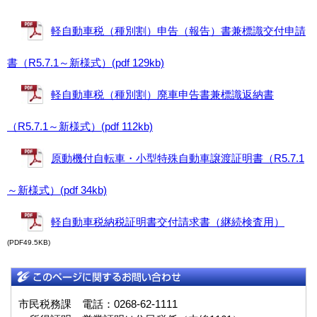
軽自動車税（種別割）申告（報告）書兼標識交付申請
書（R5.7.1～新様式）(pdf 129kb)
軽自動車税（種別割）廃車申告書兼標識返納書
（R5.7.1～新様式）(pdf 112kb)
原動機付自転車・小型特殊自動車譲渡証明書（R5.7.1
～新様式）(pdf 34kb)
軽自動車税納税証明書交付請求書（継続検査用）
(PDF49.5KB)
市民税務課 電話：0268-62-1111