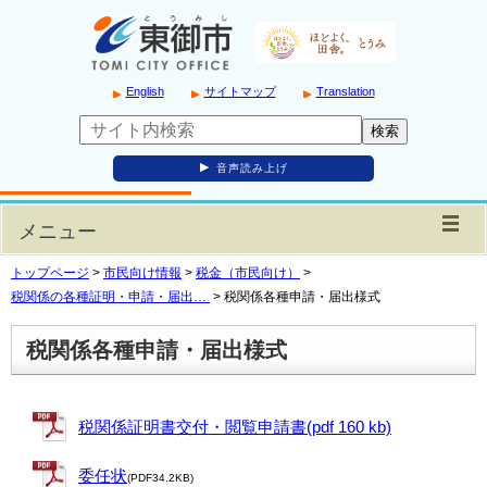
English
サイトマップ
Translation
音声読み上げ
メニュー
トップページ
>
市民向け情報
>
税金（市民向け）
>
税関係の各種証明・申請・届出…
>
税関係各種申請・届出様式
税関係各種申請・届出様式
税関係証明書交付・閲覧申請書(pdf 160 kb)
委任状
(PDF34.2KB)