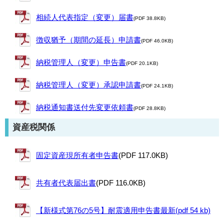
相続人代表指定（変更）届書
(PDF 38.8KB)
徴収猶予（期間の延長）申請書
(PDF 46.0KB)
納税管理人（変更）申告書
(PDF 20.1KB)
納税管理人（変更）承認申請書
(PDF 24.1KB)
納税通知書送付先変更依頼書
(PDF 28.8KB)
資産税関係
固定資産現所有者申告書
(PDF 117.0KB)
共有者代表届出書
(PDF 116.0KB)
【新様式第76の5号】耐震適用申告書最新(pdf 54 kb)