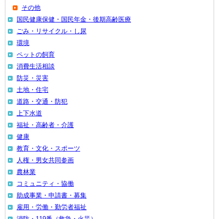
その他
国民健康保健・国民年金・後期高齢医療
ごみ・リサイクル・し尿
環境
ペットの飼育
消費生活相談
防災・災害
土地・住宅
道路・交通・防犯
上下水道
福祉・高齢者・介護
健康
教育・文化・スポーツ
人権・男女共同参画
農林業
コミュニティ・協働
助成事業・申請書・募集
雇用・労働・勤労者福祉
消防・119番（救急・火災）