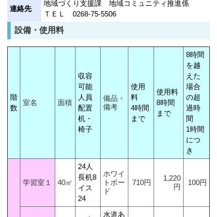
地域づくり支援課 地域コミュニティ推進係
連絡先
ＴＥＬ 0268-75-5506
設備・使用料
8時間
を越
収容
えた
可能
使用
場合
使用料
階
人員
料
の超
備品・
室名
面積
8時間
備考
数
配置
4時間
過時
まで
机・
まで
間
椅子
1時間
につ
き
24人
ホワイ
長机8
1,220
学習室１
40㎡
トボー
710円
100円
円
イス
ド
24
水道あ