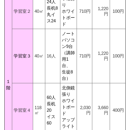
24人
り
長机8
1,220
学習室２
40㎡
ホワイ
710円
100円
円
丸イ
トボー
ス24
ド
ノート
パソコ
ン9台
（講師
1,220
学習室３
40㎡
16人
710円
100円
円
用1
台、
生徒8
台）
１
階
北側鏡
張り
60人
ホワイ
長机
トボー
118
2,030
3,660
学習室４
20
400円
㎡
円
円
ド
イス
アップ
60
ライト