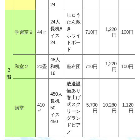
24
じゅう
24人
たん敷
長机8
き
1,220
学習室９
44㎡
710円
100円
円
イス
ホワイ
24
トボー
ド
48人
1,220
和室２
20畳
和机
座布団
710円
100円
円
３
16
階
放送設
備あり
450人
巻上げ
長机
式スク
410
5,700
10,280
1,120
講堂
50
㎡
円
円
円
リーン
イス
グラン
450
ドピア
ノ