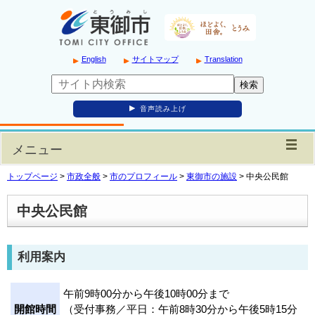
English
サイトマップ
Translation
音声読み上げ
メニュー
トップページ
>
市政全般
>
市のプロフィール
>
東御市の施設
>
中央公民館
中央公民館
利用案内
午前9時00分から午後10時00分まで
開館時間
（受付事務／平日：午前8時30分から午後5時15分