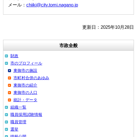
メール：
chiiki@city.tomi.nagano.jp
更新日：2025年10月28日
市政全般
財政
市のプロフィール
東御市の施設
市町村合併のあゆみ
東御市の紹介
東御市の人口
統計・データ
組織一覧
職員採用試験情報
職員管理
選挙
情報公開