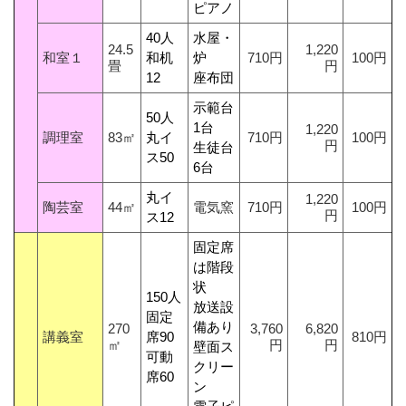
ピアノ
40人
水屋・
24.5
1,220
和室１
和机
炉
710円
100円
畳
円
12
座布団
示範台
50人
1台
1,220
調理室
83㎡
丸イ
710円
100円
円
生徒台
ス50
6台
丸イ
1,220
陶芸室
44㎡
電気窯
710円
100円
円
ス12
固定席
は階段
状
150人
放送設
固定
備あり
270
3,760
6,820
講義室
席90
810円
㎡
円
円
壁面ス
可動
クリー
席60
ン