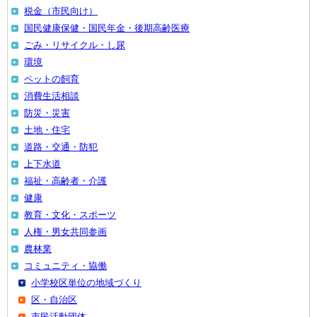
税金（市民向け）
国民健康保健・国民年金・後期高齢医療
ごみ・リサイクル・し尿
環境
ペットの飼育
消費生活相談
防災・災害
土地・住宅
道路・交通・防犯
上下水道
福祉・高齢者・介護
健康
教育・文化・スポーツ
人権・男女共同参画
農林業
コミュニティ・協働
小学校区単位の地域づくり
区・自治区
市民活動団体