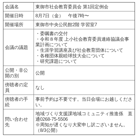
会議名
東御市社会教育委員会 第1回定例会
開催日時
8月7日（金） 午後7時〜
開催場所
東御市中央公民館2階 学習室7
・委嘱書の交付
・令和８年度 上小社会教育委員連絡協議会事
業計画について
会議の議題
・生涯学習講座及び社会教育団体について
・各種団体親睦球技大会について
・研究課題について
公開・非公
公開
開の別
傍聴者の定
なし
員
傍聴者の手
事前予約は不要です。当日会場にお越しくださ
続
い。
地域づくり支援課地域コミュニティ推進係 直
問い合わせ
通0268-75-5506
先
※周知が遅くなり大変申し訳ございません。
（8/3公開）