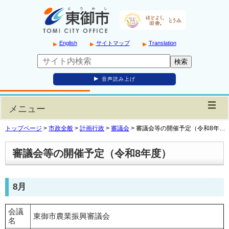
English
サイトマップ
Translation
音声読み上げ
メニュー
トップページ
>
市政全般
>
計画行政
>
審議会
>
審議会等の開催予定（令和8年…
審議会等の開催予定（令和8年度）
8月
会議
東御市農業振興審議会
名