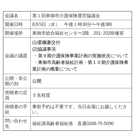
会議名
第１回東御市介護保険運営協議会
開催日時
8月5日（水） 午後１時30分〜午後3時
開催場所
東御市総合福祉センター2階 201･202研修室
(1)委嘱書交付
(2)協議事項
会議の議題
・第９期介護保険事業計画の実施状況について
・東御市高齢者福祉計画・第１０期介護保険事
業計画の概要について
公開・非公
公開
開の別
傍聴者の定
５名程度
員
傍聴者の手
事前予約は不要です。当日会場にお越しくださ
続
い。
問い合わせ
福祉課高齢者福祉係 直通0268-75-5090
先