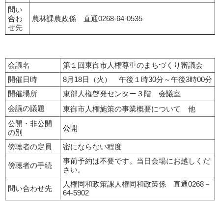
問い
合わ
農林課農政係 直通0268-64-0535
せ先
会議名
第１回東御市人権尊重のまちづくり審議会
開催日時
8月18日（火） 午後１時30分～午後3時00分
開催場所
東部人権啓発センター３階 会議室
会議の議題
東御市人権施策の事業概要について 他
公開・非公開
公開
の別
傍聴者の定員
密にならない程度
事前予約は不要です。当日会場にお越しくだ
傍聴者の手続
さい。
人権同和政策課人権同和政策係 直通0268－
問い合わせ先
64-5902