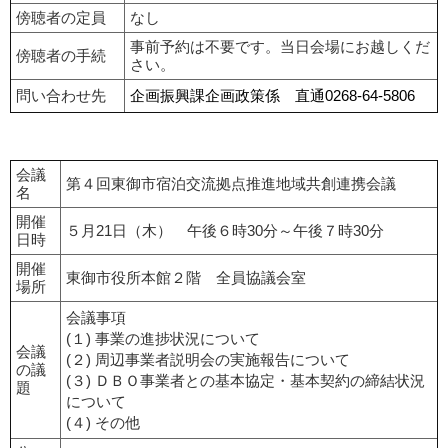
傍聴者の定員
なし
事前予約は不要です。当日会場にお越しくだ
傍聴者の手続
さい。
問い合わせ先
企画振興課企画政策係 直通0268-64-5806
会議
第４回東御市宿泊交流拠点推進地域共創連携会議
名
開催
５月21日（木） 午後６時30分～午後７時30分
日時
開催
東御市役所本館２階 全員協議会室
場所
会議事項
(１) 事業の進捗状況について
会議
(２) 周辺事業者説明会の実施報告について
の議
(３) ＤＢＯ事業者との基本協定・基本契約の締結状況
題
について
(４) その他