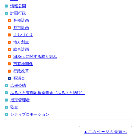
情報公開
計画行政
各種計画
都市計画
まちづくり
地方創生
総合計画
SDGｓに関する取り組み
市有地関係
行政改革
審議会
広報公聴
ふるさと東御応援寄附金（ふるさと納税）
指定管理者
監査
シティプロモーション
▲このページの先頭へ