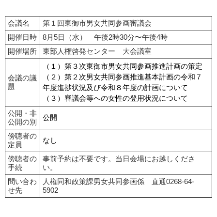
会議名
第１回東御市男女共同参画審議会
開催日時
8月5日（水） 午後2時30分〜午後4時
開催場所
東部人権啓発センター 大会議室
（１）第３次東御市男女共同参画推進計画の策定
（２）第２次男女共同参画推進基本計画の令和７
会議の議
題
年度進捗状況及び令和８年度の計画について
（３）審議会等への女性の登用状況について
公開・非
公開
公開の別
傍聴者の
なし
定員
傍聴者の
事前予約は不要です。当日会場にお越しくださ
手続
い。
問い合わ
人権同和政策課男女共同参画係 直通0268-64-
せ先
5902