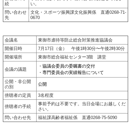
続
い。
問い合わせ
文化・スポーツ振興課文化振興係 直通0268-71-
先
0670
会議名
東御市虐待等防止総合対策推進協議会
開催日時
7月17日（金） 午後1時30分〜午後2時30分
開催場所
東御市総合福祉センター3階 講堂
・協議会委員の委嘱書の交付
会議の議題
・専門委員会の実績報告について
公開・非公開
公開
の別
傍聴者の定員
3名程度
事前予約は不要です。当日会場にお越しくだ
傍聴者の手続
さい。
問い合わせ先
福祉課高齢者福祉係 直通0268-75-5090