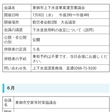
会議名
東御市上下水道事業運営審議会
開催日時
7月8日（水） 午後2時〜午後4時
開催場所
勤労者会館2階 大会議室
会議の議題
下水道使用料の改定について（諮問）
公開・非公開
公開
の別
傍聴者の定員
５名
事前予約は不要です。当日会場にお越しくだ
傍聴者の手続
さい。
問い合わせ先
上下水道課業務係 直通0268-71-9100
６月
会議
東御市空家等対策協議会
名
開催