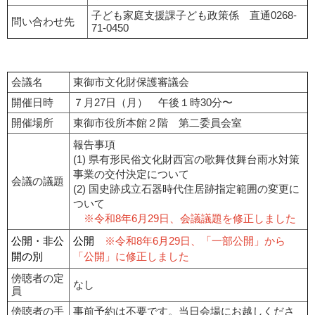
子ども家庭支援課子ども政策係 直通0268-
問い合わせ先
71-0450
会議名
東御市文化財保護審議会
開催日時
７月27日（月） 午後１時30分〜
開催場所
東御市役所本館２階 第二委員会室
報告事項
(1) 県有形民俗文化財西宮の歌舞伎舞台雨水対策
事業の交付決定について
会議の議題
(2) 国史跡戌立石器時代住居跡指定範囲の変更に
ついて
※令和8年6月29日、会議議題を修正しました
公開・非公
公開
※令和8年6月29日、「一部公開」から
開の別
「公開」に修正しました
傍聴者の定
なし
員
傍聴者の手
事前予約は不要です。当日会場にお越しくださ