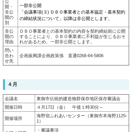
公
一部非公開
開・
非公
「会議事項(３) ＤＢＯ事業者との基本協定・基本契約
開の
の締結状況について」以降は非公開とします。
別
非公
ＤＢＯ事業者との基本契約の内容を契約締結前に公開
開の
することにより、ＤＢＯ事業者に不利益が生じるおそ
理由
れがあるため、一部非公開とします。
問い
合わ
企画振興課企画政策係 直通0268-64-5806
せ先
４月
会議名
東御市伝統的建造物群保存地区保存審議会
開催日時
４月17日（金） 午後１時30分～
海野宿ふれあいセンター（東御市本海野1125-
開催場所
1）
・審議事項