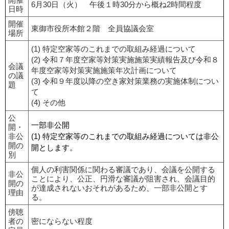
6月30日（火） 午後１時30分から概ね2時間程度
日時
開催
東御市役所本館２階 全員協議会室
場所
(1) 特定空家等のこれまでの取組み経過について
(2) 令和７年度空家等対策実施施策実績報告及び令和８
会議
年度空家等対策実施施策年次計画について
の議
(3) 令和９年度以降の空き家対策業務の実施体制につい
題
て
(4) その他
公
一部非公開
開・
非公
(1) 特定空家等のこれまでの取組み経過については非公
開の
開とします。
別
個人の利害関係に関わる審議であり、会議を公開する
非公
ことにより、公正、円滑な審議が阻害され、会議目的
開の
が達成されないおそれがあるため、一部非公開とす
理由
る。
傍聴
者の
密にならない程度