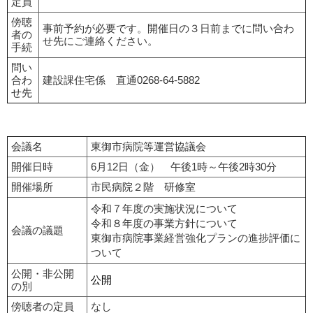
定員
傍聴
事前予約が必要です。開催日の３日前までに問い合わ
者の
せ先にご連絡ください。
手続
問い
合わ
建設課住宅係 直通0268-64-5882
せ先
会議名
東御市病院等運営協議会
開催日時
6月12日（金） 午後1時～午後2時30分
開催場所
市民病院２階 研修室
令和７年度の実施状況について
令和８年度の事業方針について
会議の議題
東御市病院事業経営強化プランの進捗評価に
ついて
公開・非公開
公開
の別
傍聴者の定員
なし