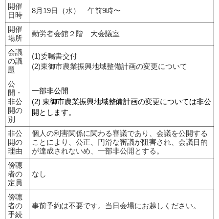
開催
8月19日（水） 午前9時〜
日時
開催
勤労者会館２階 大会議室
場所
会議
(1)委嘱書交付
の議
(2)東御市農業振興地域整備計画の変更について
題
公
一部非公開
開・
非公
(2) 東御市農業振興地域整備計画の変更については非公
開の
開とします。
別
非公
個人の利害関係に関わる審議であり、会議を公開する
開の
ことにより、公正、円滑な審議が阻害され、会議目的
理由
が達成されないめ、一部非公開とする。
傍聴
者の
なし
定員
傍聴
者の
事前予約は不要です。当日会場にお越しください。
手続