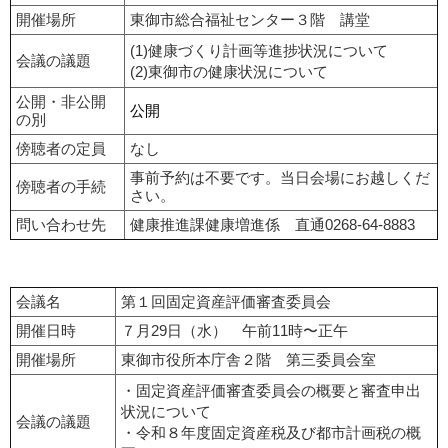
開催場所
東御市総合福祉センター３階 講堂
(1)健康づくり計画等進捗状況について
会議の議題
(2)東御市の健康状況について
公開・非公開
公開
の別
傍聴者の定員
なし
事前予約は不要です。当日会場にお越しくだ
傍聴者の手続
さい。
問い合わせ先
健康推進課健康増進係 直通0268-64-8883
会議名
第１回固定資産評価審査委員会
開催日時
７月29日（水） 午前11時〜正午
開催場所
東御市役所本庁舎２階 第三委員会室
・固定資産評価審査委員会の概要と審査申出
状況について
会議の議題
・令和８年度固定資産税及び都市計画税の概