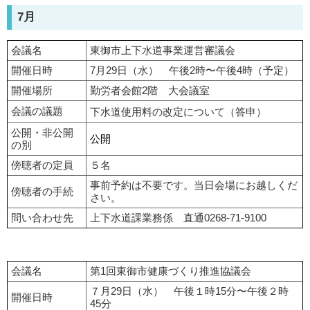
7月
会議名
東御市上下水道事業運営審議会
開催日時
7月29日（水） 午後2時〜午後4時（予定）
開催場所
勤労者会館2階 大会議室
会議の議題
下水道使用料の改定について（答申）
公開・非公開
公開
の別
傍聴者の定員
５名
事前予約は不要です。当日会場にお越しくだ
傍聴者の手続
さい。
問い合わせ先
上下水道課業務係 直通0268-71-9100
会議名
第1回東御市健康づくり推進協議会
７月29日（水） 午後１時15分〜午後２時
開催日時
45分