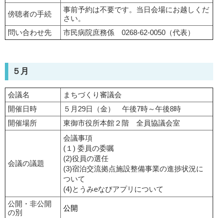
事前予約は不要です。当日会場にお越しくだ
傍聴者の手続
さい。
問い合わせ先
市民病院庶務係 0268-62-0050（代表）
５月
会議名
まちづくり審議会
開催日時
５月29日（金） 午後7時～午後8時
開催場所
東御市役所本館２階 全員協議会室
会議事項
(１) 委員の委嘱
(2)役員の選任
会議の議題
(3)宿泊交流拠点施設整備事業の進捗状況に
ついて
(4)とうみeなびアプリについて
公開・非公開
公開
の別