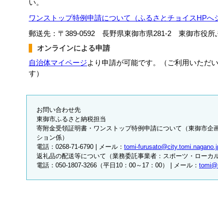
い。
ワンストップ特例申請について（ふるさとチョイスHPへ
郵送先：〒389-0592 長野県東御市県281-2 東御市
オンラインによる申請
自治体マイページ
より申請が可能です。（ご利用いただ
す）
お問い合わせ先
東御市ふるさと納税担当
寄附金受領証明書・ワンストップ特例申請について（東御市企
ション係）
電話：0268-71-6790 | メール：
tomi-furusato@city.tomi.nagano.j
返礼品の配送等について（業務委託事業者：スポーツ・ローカ
電話：050-1807-3266（平日10：00～17：00） | メール：
tomi@s