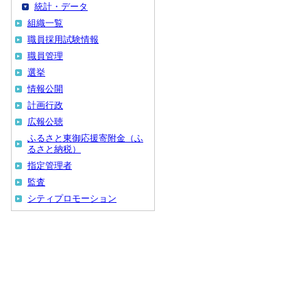
統計・データ
組織一覧
職員採用試験情報
職員管理
選挙
情報公開
計画行政
広報公聴
ふるさと東御応援寄附金（ふ
るさと納税）
指定管理者
監査
シティプロモーション