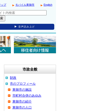
マップ
モバイル東御市
English
音声読み上げ
市政全般
財政
市のプロフィール
東御市の施設
市町村合併のあゆみ
東御市の紹介
東御市の人口