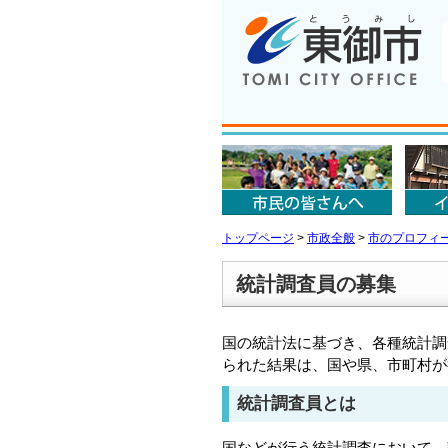
トップページ
>
市政全般
>
市のプロフィ
統計調査員の募集
国の統計法に基づき、各種統計調
られた結果は、国や県、市町村が
統計調査員とは
国などが行う統計調査において、