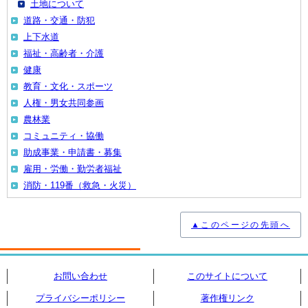
土地について
道路・交通・防犯
上下水道
福祉・高齢者・介護
健康
教育・文化・スポーツ
人権・男女共同参画
農林業
コミュニティ・協働
助成事業・申請書・募集
雇用・労働・勤労者福祉
消防・119番（救急・火災）
▲このページの先頭へ
お問い合わせ
このサイトについて
プライバシーポリシー
著作権リンク