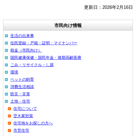
更新日：2026年2月16日
市民向け情報
生活の出来事
住民登録・戸籍・証明・マイナンバー
税金（市民向け）
国民健康保健・国民年金・後期高齢医療
ごみ・リサイクル・し尿
環境
ペットの飼育
消費生活相談
防災・災害
土地・住宅
住宅について
空き家対策
住宅地をお探しの方へ
市営住宅