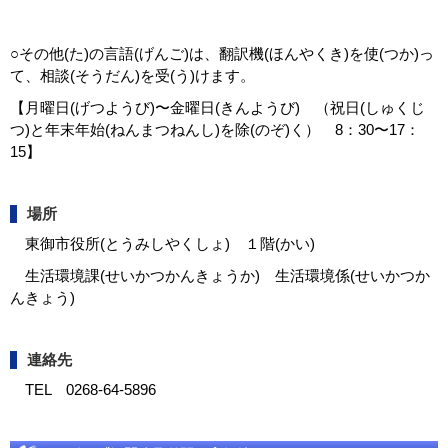
○その他(た)の言語(げんご)は、翻訳機(ほんやくき)を使(つか)っ
て、相談(そうだん)を受(う)けます。
【月曜日(げつようび)〜金曜日(きんようび) （祝日(しゅくじ
つ)と年末年始(ねんまつねんし)を除(のぞ)く） 8：30〜17：
15】
場所
東御市役所(とうみしやくしょ) １階(かい)
生活環境課(せいかつかんきょうか) 生活環境係(せいかつか
んきょう)
連絡先
TEL 0268-64-5896