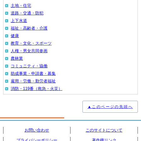
土地・住宅
道路・交通・防犯
上下水道
福祉・高齢者・介護
健康
教育・文化・スポーツ
人権・男女共同参画
農林業
コミュニティ・協働
助成事業・申請書・募集
雇用・労働・勤労者福祉
消防・119番（救急・火災）
▲このページの先頭へ
お問い合わせ
このサイトについて
プライバシーポリシー
著作権リンク