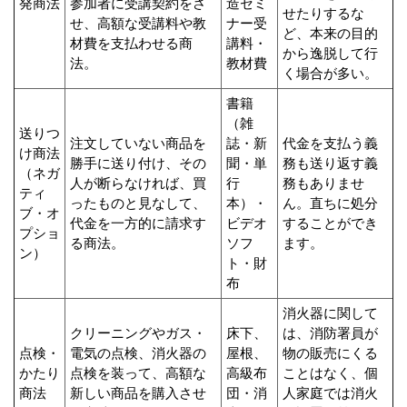
発商法
参加者に受講契約をさ
造セミ
せたりするな
せ、高額な受講料や教
ナー受
ど、本来の目的
材費を支払わせる商
講料・
から逸脱して行
法。
教材費
く場合が多い。
書籍
（雑
送りつ
注文していない商品を
誌・新
代金を支払う義
け商法
勝手に送り付け、その
聞・単
務も送り返す義
（ネガ
人が断らなければ、買
行
務もありませ
ティ
ったものと見なして、
本）・
ん。直ちに処分
ブ・オ
代金を一方的に請求す
ビデオ
することができ
プショ
る商法。
ソフ
ます。
ン）
ト・財
布
消火器に関して
クリーニングやガス・
床下、
は、消防署員が
点検・
電気の点検、消火器の
屋根、
物の販売にくる
かたり
点検を装って、高額な
高級布
ことはなく、個
商法
新しい商品を購入させ
団・消
人家庭では消火