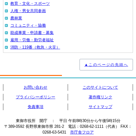
教育・文化・スポーツ
人権・男女共同参画
農林業
コミュニティ・協働
助成事業・申請書・募集
雇用・労働・勤労者福祉
消防・119番（救急・火災）
▲このページの先頭へ
お問い合わせ
このサイトについて
プライバシーポリシー
著作権リンク
免責事項
サイトマップ
東御市役所 開庁 ： 平日 午前8時30分から午後5時15分
〒389-0592 長野県東御市県 281-2 電話：0268-62-1111（代表） FAX：
0268-63-5431
市庁舎フロア