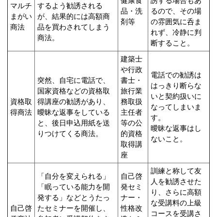
健康食
誘する場合もあ
マルチ
するよう勧誘される
品・洗
るので、その場
まがい
が、結果的には高額商
剤等
の雰囲気に呑ま
商法
品を買わされてしまう
れず、冷静に判
商法。
断すること。
建築士
や行政
電話での勧誘は
突然、自宅に電話で、
書士・
はっきり断らな
国家資格などの資格取
旅行業
いと契約扱いに
資格取
得講座の勧誘があり、
務取扱
なってしまいま
得商法
曖昧な返事をしている
主任者
す。
と、後日申込用紙を送
等の公
曖昧な返事はし
りつけてくる商法。
的資格
ないこと。
取得講
座
訓練と称して友
「自分を変えられる」
自己啓
人を勧誘させた
「眠っている能力を開
発セミ
り、さらに高額
発する」などとうたっ
ナー・
な受講料の上級
自己啓
たセミナーを開催し、
性格改
コースを受講さ