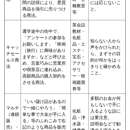
間の説得により、悪質
には応じないこ
種教室
商品を強引に売りつけ
と。
等
る商法。
英会話
通学途中の街中で、
教材・
「アンケートの参加を
化粧
知らない人から
お願いします」「映画
品・エ
キャッ
声をかけられた
（旅行）に興味があり
ステ・
チセー
ら、まずその目
ますか」などと呼び止
宝石・
ルス商
的が何かをはっ
め、言葉巧みに営業所
アクセ
法
きりと確かめる
や喫茶店に連れ込み、
サリ
こと。
高額商品の購入契約を
ー・映
させる商法。
画鑑賞
券等
多額のお金が何
「いい儲け話があるの
もしないで手に
マルチ
で一緒にやろう」「簡
化粧
入るような話に
（連鎖
単な事で大金が手に入
品・浄
は要注意。
販
る」等のふれこみで右
水器・
説明会などで勧
売）・
記のような商品を販売