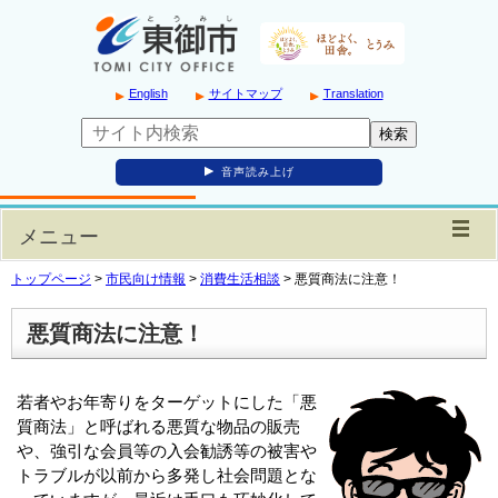
English
サイトマップ
Translation
音声読み上げ
メニュー
トップページ
>
市民向け情報
>
消費生活相談
>
悪質商法に注意！
悪質商法に注意！
若者やお年寄りをターゲットにした「悪
質商法」と呼ばれる悪質な物品の販売
や、強引な会員等の入会勧誘等の被害や
トラブルが以前から多発し社会問題とな