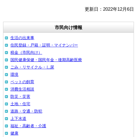
更新日：2022年12月6日
市民向け情報
生活の出来事
住民登録・戸籍・証明・マイナンバー
税金（市民向け）
国民健康保健・国民年金・後期高齢医療
ごみ・リサイクル・し尿
環境
ペットの飼育
消費生活相談
防災・災害
土地・住宅
道路・交通・防犯
上下水道
福祉・高齢者・介護
健康