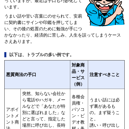
っていますが、最近は手口も巧妙化して
います。
うまい話や甘い言葉にのせられて、安易
に契約書にサインや印鑑を押してしま
い、その後の処置のために勉強が手につ
かなかったり、経済的に苦しみ、人生を誤ってしまうケース
さえあります。
以下は、トラブルの多い例です。
対象商
品・サ
悪質商法の手口
注意すべきこと
ービス
（例）
突然、知らない会社か
各種会
ら電話やハガキ、メー
うまい話には必
員権・
ルなどで「あなたが特
ず裏があるも
アポイ
パソコ
別に選ばれました」な
の。まず疑うこ
ントメ
ン・ビ
どと言って、指定した
と。
ント商
デオ教
場所に呼び出し、長時
誘い・呼び出し
法
材・各