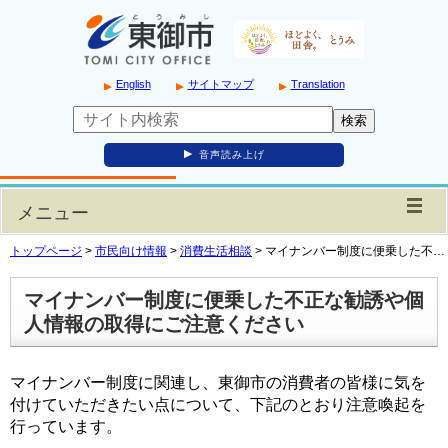
English
サイトマップ
Translation
音声読み上げ
メニュー
トップページ
>
市民向け情報
>
消費生活相談
>
マイナンバー制度に便乗した不…
マイナンバー制度に便乗した不正な勧誘や個
人情報の取得にご注意ください
マイナンバー制度に関連し、東御市の消費者の皆様に気を
付けていただきたい点について、下記のとおり注意喚起を
行っています。