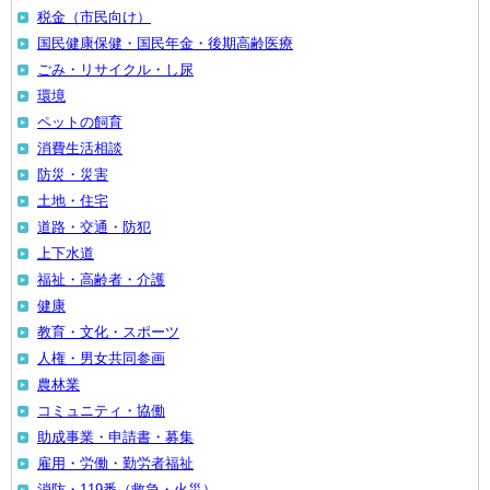
税金（市民向け）
国民健康保健・国民年金・後期高齢医療
ごみ・リサイクル・し尿
環境
ペットの飼育
消費生活相談
防災・災害
土地・住宅
道路・交通・防犯
上下水道
福祉・高齢者・介護
健康
教育・文化・スポーツ
人権・男女共同参画
農林業
コミュニティ・協働
助成事業・申請書・募集
雇用・労働・勤労者福祉
消防・119番（救急・火災）