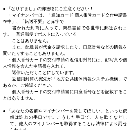
● 「なりすまし」の郵送物にご注意ください！
・マイナンバーは、「通知カード 個人番号カード交付申請書
在中」、「転送不要」と赤字で
書かれた封筒に入って、簡易書留で各世帯に郵送されま
す。
普通郵便でポストに入っている
ことはありません。
また、配達員が代金を請求したり、口座番号などの情報を
聞いたりすることもありません。
・個人番号カードの交付申請の返信用封筒には、顔写真や個
人情報を含んだ申請書を入れて、
返信いただくことにしています。
返信用封筒の宛先が「地方公共団体情報システム機構」で
あるか、ご確認ください。
個人番号カードの交付申請書に口座番号などを記載するこ
とはありません。
● 「あなたの名前やマイナンバーを貸してほしい」といった依
頼は詐欺の手口です。
こうした手口で、人を欺くなどし
て、他人のマイナンバーを取得することは法律により罰せ
られます。