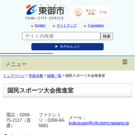
English
サイトマップ
Translation
音声読み上げ
メニュー
トップページ
>
市政全般
>
組織一覧
>
国民スポーツ大会推進室
国民スポーツ大会推進室
電話：0268-
ファクシミ
メール：
75-2117（直
リ：0268-64-
kokusupo@city.tomi.nagano.jp
通）
5881