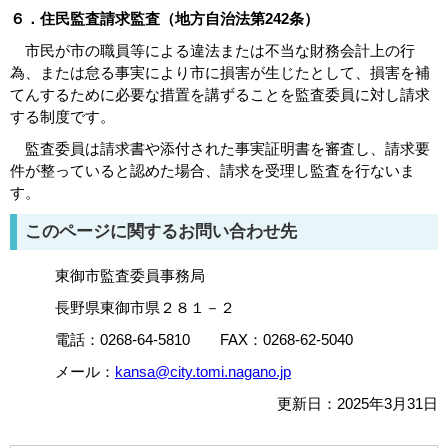
６．住民監査請求監査（地方自治法第242条）
市民が市の職員等による違法または不当な財務会計上の行
為、または怠る事実により市に損害が生じたとして、損害を補
てんするために必要な措置を講ずることを監査委員に対し請求
する制度です。
監査委員は請求書や添付された事実証明書を審査し、請求要
件が整っていると認めた場合、請求を受理し監査を行ないま
す。
このページに関するお問い合わせ先
東御市監査委員事務局
長野県東御市県２８１－２
電話：0268‐64‐5810 FAX：0268‐62‐5040
メール：
kansa@city.tomi.nagano.jp
更新日：2025年3月31日