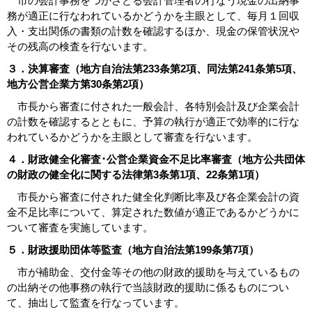
市の会計事務をつかさどる会計管理者の行なう現金の出納事
務が適正に行なわれているかどうかを主眼として、毎月１回収
入・支出関係の書類の計数を確認するほか、現金の保管状況や
その残高の検査を行ないます。
３．決算審査（地方自治法第233条第2項、同法第241条第5項、
地方公営企業方第30条第2項）
市長から審査に付された一般会計、各特別会計及び企業会計
の計数を確認するとともに、予算の執行が適正で効率的に行な
われているかどうかを主眼として審査を行ないます。
４．財政健全化審査･公営企業資金不足比率審査（地方公共団体
の財政の健全化に関する法律第3条第1項、22条第1項）
市長から審査に付された健全化判断比率及び各企業会計の資
金不足比率について、算定された数値が適正であるかどうかに
ついて審査を実施しています。
５．財政援助団体等監査（地方自治法第199条第7項）
市が補助金、交付金等その他の財政的援助を与えているもの
の出納その他事務の執行で当該財政的援助に係るものについ
て、抽出して監査を行なっています。