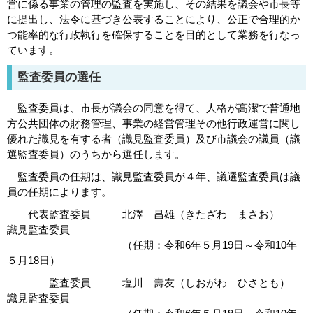
営に係る事業の管理の監査を実施し、その結果を議会や市長等
に提出し、法令に基づき公表することにより、公正で合理的か
つ能率的な行政執行を確保することを目的として業務を行なっ
ています。
監査委員の選任
監査委員は、市長が議会の同意を得て、人格が高潔で普通地
方公共団体の財務管理、事業の経営管理その他行政運営に関し
優れた識見を有する者（識見監査委員）及び市議会の議員（議
選監査委員）のうちから選任します。
監査委員の任期は、識見監査委員が４年、議選監査委員は議
員の任期によります。
代表監査委員 北澤 昌雄（きたざわ まさお）
識見監査委員
（任期：令和6年５月19日～令和10年
５月18日）
監査委員 塩川 壽友（しおがわ ひさとも）
識見監査委員