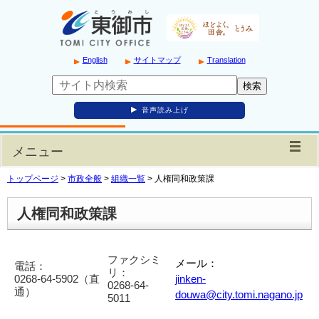
English
サイトマップ
Translation
音声読み上げ
メニュー
トップページ
>
市政全般
>
組織一覧
>
人権同和政策課
人権同和政策課
ファクシミ
メール：
電話：
リ：
0268-64-5902（直
jinken-
0268-64-
通）
douwa@city.tomi.nagano.jp
5011