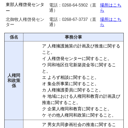
東部人権啓発センタ
電話：0268-64-5902（直
場所はこち
通）
ら
ー
北御牧人権啓発セン
電話：0268-67-3737（直
場所はこち
ター
通）
ら
係名
事務分掌
ア 人権擁護施策の計画及び推進に関する
こと。
イ 人権啓発センターに関すること。
ウ 同和地区住宅新築資金等に関するこ
と。
人権同
エ よろず相談に関すること。
和政策
オ 集会所事業に関すること。
係
カ 人権擁護委員に関すること。
キ 地域における人権同和教育の計画及び
推進に関すること。
ク 企業人権同和教育に関すること。
ケ その他人権同和政策に関すること。
ア 男女共同参画社会の推進に関するこ