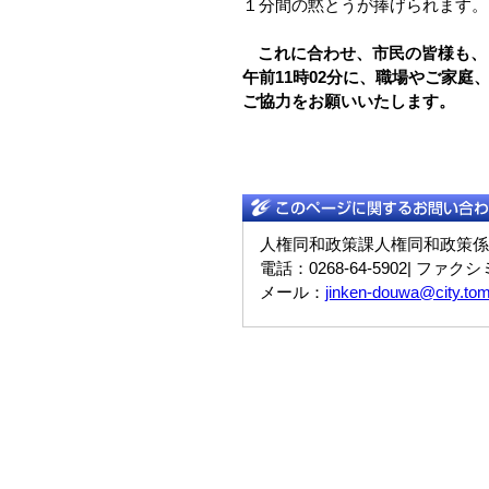
１分間の黙とうが捧げられます。
これに合わせ、市民の皆様も、
午前
11時
02
分に、
職場やご家庭
ご協力を
お願いいた
し
ます。
人権同和政策課人権同和政策係
電話：0268-64-5902| ファクシミ
メール：
jinken-douwa@city.tom