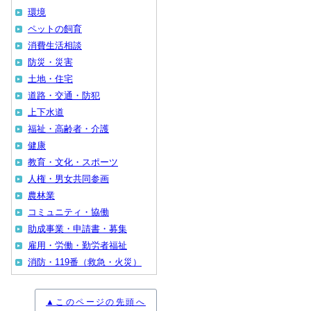
環境
ペットの飼育
消費生活相談
防災・災害
土地・住宅
道路・交通・防犯
上下水道
福祉・高齢者・介護
健康
教育・文化・スポーツ
人権・男女共同参画
農林業
コミュニティ・協働
助成事業・申請書・募集
雇用・労働・勤労者福祉
消防・119番（救急・火災）
▲このページの先頭へ