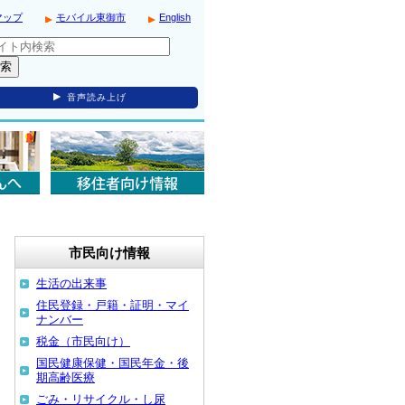
マップ
モバイル東御市
English
音声読み上げ
市民向け情報
生活の出来事
住民登録・戸籍・証明・マイ
ナンバー
税金（市民向け）
国民健康保健・国民年金・後
期高齢医療
ごみ・リサイクル・し尿