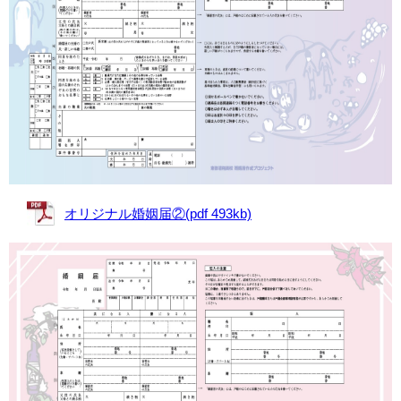
オリジナル婚姻届②(pdf 493kb)