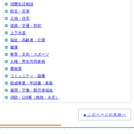
消費生活相談
防災・災害
土地・住宅
道路・交通・防犯
上下水道
福祉・高齢者・介護
健康
教育・文化・スポーツ
人権・男女共同参画
農林業
コミュニティ・協働
助成事業・申請書・募集
雇用・労働・勤労者福祉
消防・119番（救急・火災）
▲このページの先頭へ