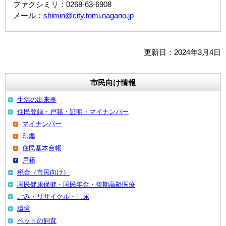
ファクシミリ：0268-63-6908
メール：
shimin@city.tomi.nagano.jp
更新日：2024年3月4日
市民向け情報
生活の出来事
住民登録・戸籍・証明・マイナンバー
マイナンバー
印鑑
住民基本台帳
戸籍
税金（市民向け）
国民健康保健・国民年金・後期高齢医療
ごみ・リサイクル・し尿
環境
ペットの飼育