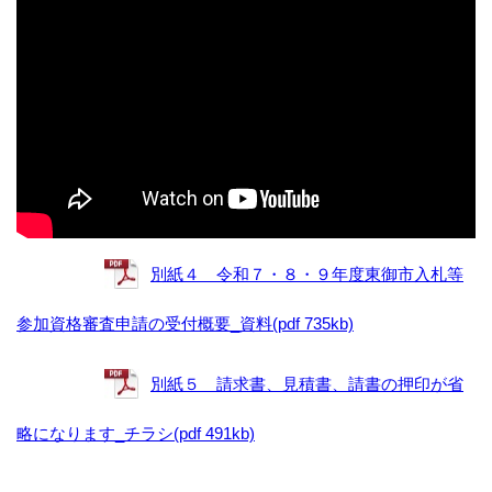
別紙４ 令和７・８・９年度東御市入札等
参加資格審査申請の受付概要_資料(pdf 735kb)
別紙５ 請求書、見積書、請書の押印が省
略になります_チラシ(pdf 491kb)