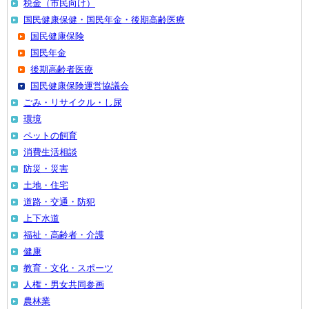
税金（市民向け）
国民健康保健・国民年金・後期高齢医療
国民健康保険
国民年金
後期高齢者医療
国民健康保険運営協議会
ごみ・リサイクル・し尿
環境
ペットの飼育
消費生活相談
防災・災害
土地・住宅
道路・交通・防犯
上下水道
福祉・高齢者・介護
健康
教育・文化・スポーツ
人権・男女共同参画
農林業