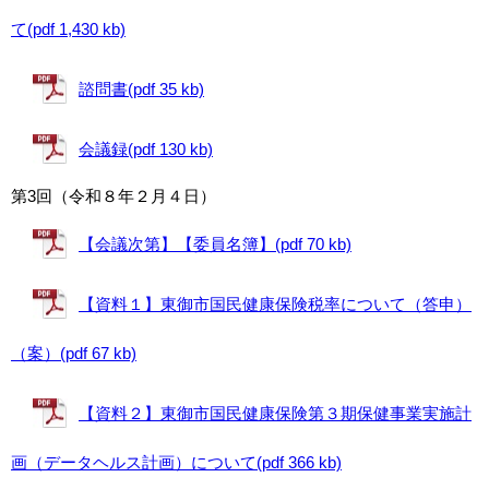
て(pdf 1,430 kb)
諮問書(pdf 35 kb)
会議録(pdf 130 kb)
第3回（令和８年２月４日）
【会議次第】【委員名簿】(pdf 70 kb)
【資料１】東御市国民健康保険税率について（答申）
（案）(pdf 67 kb)
【資料２】東御市国民健康保険第３期保健事業実施計
画（データヘルス計画）について(pdf 366 kb)