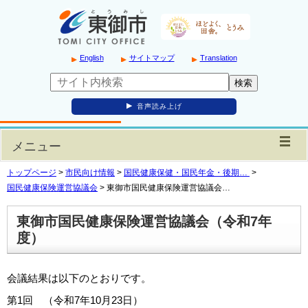
English
サイトマップ
Translation
音声読み上げ
メニュー
トップページ
>
市民向け情報
>
国民健康保健・国民年金・後期…
>
国民健康保険運営協議会
>
東御市国民健康保険運営協議会…
東御市国民健康保険運営協議会（令和7年
度）
会議結果は以下のとおりです。
第1回 （令和7年10月23日）