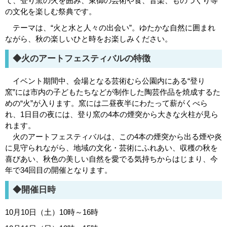
て、登り窯の火を囲み、東御の芸術や食、音楽、ものづくり等
の文化を楽しむ祭典です。
テーマは、“火と水と人々の出会い”。ゆたかな自然に囲まれ
ながら、秋の楽しいひと時をお楽しみください。
◆火のアートフェスティバルの特徴
イベント期間中、会場となる芸術むら公園内にある“登り
窯”には市内の子どもたちなどが制作した陶芸作品を焼成するた
めの“火”が入ります。窯には二昼夜半にわたって薪がくべら
れ、1日目の夜には、登り窯の4本の煙突から大きな火柱が見ら
れます。
火のアートフェスティバルは、この4本の煙突から出る煙や炎
に見守られながら、地域の文化・芸術にふれあい、収穫の秋を
喜びあい、秋色の美しい自然を愛でる気持ちからはじまり、今
年で34回目の開催となります。
◆開催日時
10月10日（土）10時～16時