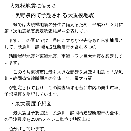
－大規模地震に備える－
・長野県内で予想される大規模地震
県では大規模地震の発生に備えるため、平成27年３月に
第３次地震被害想定調査結果を公表してい
ます。この調査では、県内に大きな被害をもたらす地震と
して、糸魚川－静岡構造線断層帯を含む８つの
活断層型地震と東海地震、南海トラフ巨大地震を想定して
います。
このうち東御市に最も大きな影響を及ぼす地震は「糸魚
川－静岡構造線断層帯の全体」で、最大６弱
が想定されており、この調査結果を基に市内の発生確率、
予想規模を明記しています。
・最大震度予想図
最大震度予想図は「糸魚川－静岡構造線断層帯の全体」
の予測震度を250ｍメッシュ単位で地図上に
色分けしています。