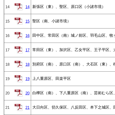
新張区（東）、聖区、原口区（小諸市境）
14
14
聖区（南、小諸市境）
15
15
田中区、常田区（南）城ノ前区、羽毛山区、牧
16
16
常田区（東）、加沢区、乙女平区、王子平区、
17
17
別府区（南）、原口区（南）、大石区（東）、
18
18
上八重原区、田楽平区
19
19
白樺区（南）、下八重原区（南）、芸術むら区
20
20
大日向区、切久保区、八反田区、本下之城区、
21
21