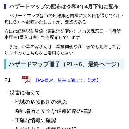
ハザードマップの配布は令和4年4月下旬に配布
ハザードマップは市の広報紙と同様に支区長を通じて4月下
旬に各戸へ配布いたしますが、要望のある
方に
は
総務課防災係（東御
消防署内）と市民課窓口（市役所
本庁舎1階入口左）でも配布しています。
また、企業の皆さんは工業振興会や商工会でも配布してお
りますのでこちらをご活用ください。
ハザードマップ冊子（P1～6、最終ページ）
P1
【P1-目次、災害に備えて、洪水】
－災害に備えて－
・地域の危険個所の確認
・避難場所と安全な避難経路の確認
・正確な情報の確認