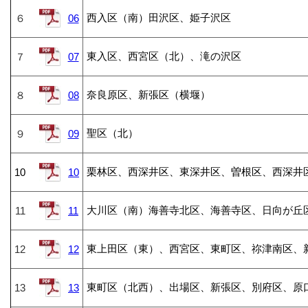
西入区（南）田沢区、姫子沢区
６
06
東入区、西宮区（北）、滝の沢区
７
07
奈良原区、新張区（横堰）
８
08
聖区（北）
９
09
栗林区、西深井区、東深井区、曽根区、西深井
10
10
大川区（南）海善寺北区、海善寺区、日向が丘
11
11
東上田区（東）、西宮区、東町区、祢津南区、
12
12
東町区（北西）、出場区、新張区、別府区、原
13
13