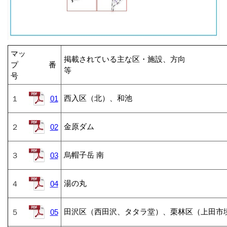
マッ
掲載されている主な区・施設、方向
プ 番
号
西入区（北）、和池
１
01
金原ダム
２
02
烏帽子岳 南
３
03
湯の丸
４
04
田沢区（西田沢、タタラ堂）、栗林区（上田市
５
05