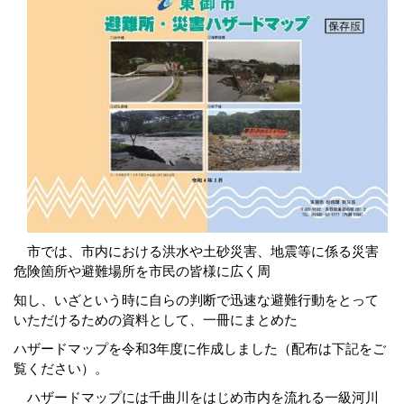
市では、市内における洪水や土砂災害、地震等に係る災害
危険箇所や避難場所を市民の皆様に広く周
知
し、
いざという時に自らの
判断で迅速な避難行動をとって
いただけるための資料として、一冊にまとめた
ハザ
ード
マップを令和3年度に作成しました（配布は下記
をご
覧ください）。
ハザードマップには千曲川をはじめ市内を流れる一級河川