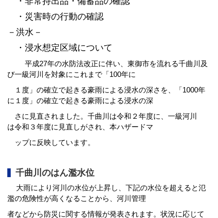
・非常持出品・備蓄品の確認
・災害時の行動の確認
－洪水－
・浸水想定区域について
平成27年の水防法改正に伴い、東御市を流れる千曲川及
び一級河川を対象にこれまで「100年に
１度」
の確立で起きる豪雨による浸水の深さを、「1000年
に１度」の確立で起きる豪雨による浸水の深
さに見直され
ました。千曲川は令
和２年度に、一級河川
は令和３年度に見直しがされ、本ハザードマ
ップに反映し
ています。
千曲川のはん濫水位
大雨により河川の水位が上昇し、下記の水位を超えると氾
濫の危険性が高くなることから、河川管理
者な
ど
から防災に関する情報が発表されます。状況に応じて