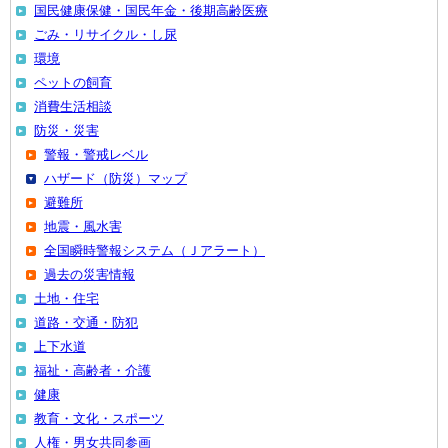
国民健康保健・国民年金・後期高齢医療
ごみ・リサイクル・し尿
環境
ペットの飼育
消費生活相談
防災・災害
警報・警戒レベル
ハザード（防災）マップ
避難所
地震・風水害
全国瞬時警報システム（Ｊアラート）
過去の災害情報
土地・住宅
道路・交通・防犯
上下水道
福祉・高齢者・介護
健康
教育・文化・スポーツ
人権・男女共同参画