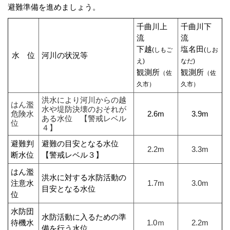
避難準備を進めましょう。
千曲川上
千曲川下
流
流
下越
塩名田
(しもご
(しお
水 位
河川の状況等
え)
なだ)
観測所
観測所
（佐
（佐
久市）
久市）
洪水により河川からの越
はん濫
水や堤防決壊のおそれが
危険水
2.6m
3.9m
ある水位 【警戒レベル
位
４】
避難判
避難の目安となる水位
2.2m
3.3m
断水位
【警戒レベル３】
はん濫
洪水に対する水防活動の
注意水
1.7m
3.0m
目安となる水位
位
水防団
水防活動に入るための準
待機水
1.0ｍ
2.2m
備を行う水位