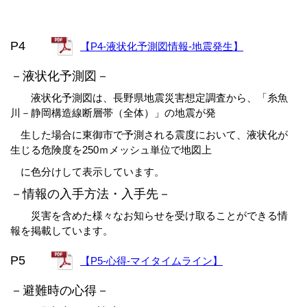
P4
【P4-液状化予測図情報-地震発生】
－液状化予測図－
液状化予測図は、長野県地震災害想定調査から、「糸魚
川－静岡構造線断層帯（全体）」の地震が発
生した場合に東御市で予測される震度において、液状化が
生じる危険度を250ｍメッシュ単位で地図上
に色分けして表示しています。
－情報の入手方法・入手先－
災害を含めた様々なお知らせを受け取ることができる情
報を掲載しています。
P5
【P5-心得-マイタイムライン】
－避難時の心得－