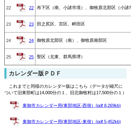
布下区（南、小諸市境）、御牧原北部区（小諸
22
22
田之尻区、宮区、畔田区
23
23
御牧原北部区（南）、御牧原南部区
24
24
聖区（北東、群馬県堺）
25
25
カレンダー版ＰＤＦ
これまでと同様のカレンダー版はこちら
（データが縮尺に
ついて旧
東部
町は14,000分の１、旧北御牧村は17,500分
の１）
東御市カレンダー用(東部地区-西側）(pdf 8,269kb)
東御市カレンダー用(東部地区-東側）(pdf 5,452kb)