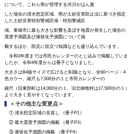
について、これら県が管理する河川がはん濫
した
場合の浸水想定区域、
県が土砂災害防止法に基づき指定
した土砂災害特別警戒区域・特別警戒区
域、東御
市に最も大きな影響を及ぼす地震が発生した
場合の
震度予測図及び液状化予測図について掲
載するほか、
防災に役立つ知識なども盛り込んでいます。
令和3年度までは市民カレンダーのとじ込みで掲載していま
したが、令和4年度からは冊子となりました。
大き
さ
はB4版サイズで広げ
るとB3版となり、全60ページ・4
色カラー、縮尺も7,500分の１と市民カレンダーの
縮尺（旧
東部
町は14,000分の１、旧北御牧村は17,500分
の１）
より大きく見やすくなっています。
＜その他主な変更点＞
① 浸水想定区域の見直し （冊子P1）
② 最大震度予測図の掲載 （冊子P3）
③ 液状化予測図の掲載 （冊子P4）