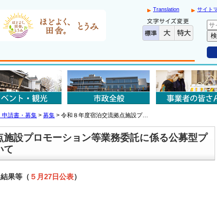
Translation
サイト
・申請書・募集
>
募集
>
令和８年度宿泊交流拠点施設プ…
点施設プロモーション等業務委託に係る公募型プ
いて
定結果等（
５月27日公表
）