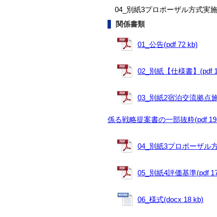
04_別紙3プロポーザル方式実
関係書類
01_公告(pdf 72 kb)
02_別紙【仕様書】(pdf 17
03_別紙2宿泊交流拠
係る戦略提案書の一部抜粋(pdf 195 
04_別紙3プロポーザル方式実
05_別紙4評価基準(pdf 176
06_様式(docx 18 kb)