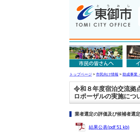
トップページ
>
市民向け情報
>
助成事業
令和８年度宿泊交流拠
ロポーザルの実施につ
業者選定の評価及び候補者選
結果公表(pdf 51 kb)