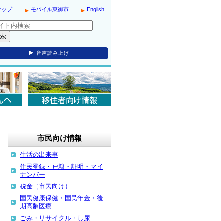
マップ
モバイル東御市
English
音声読み上げ
市民向け情報
生活の出来事
住民登録・戸籍・証明・マイ
ナンバー
税金（市民向け）
国民健康保健・国民年金・後
期高齢医療
ごみ・リサイクル・し尿