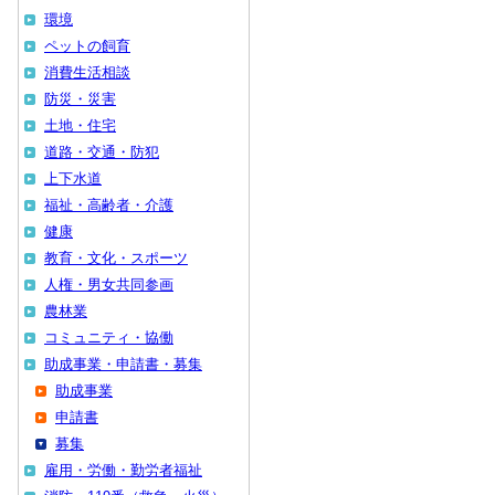
環境
ペットの飼育
消費生活相談
防災・災害
土地・住宅
道路・交通・防犯
上下水道
福祉・高齢者・介護
健康
教育・文化・スポーツ
人権・男女共同参画
農林業
コミュニティ・協働
助成事業・申請書・募集
助成事業
申請書
募集
雇用・労働・勤労者福祉