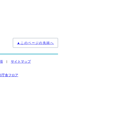
▲このページの先頭へ
項
サイトマップ
市庁舎フロア