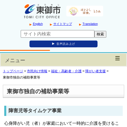
English
サイトマップ
Translation
音声読み上げ
メニュー
トップページ
>
市民向け情報
>
福祉・高齢者・介護
>
障がい者支援
>
東御市独自の補助事業等
東御市独自の補助事業等
障害児等タイムケア事業
心身障がい児（者）が家庭において一時的に介護を受けるこ