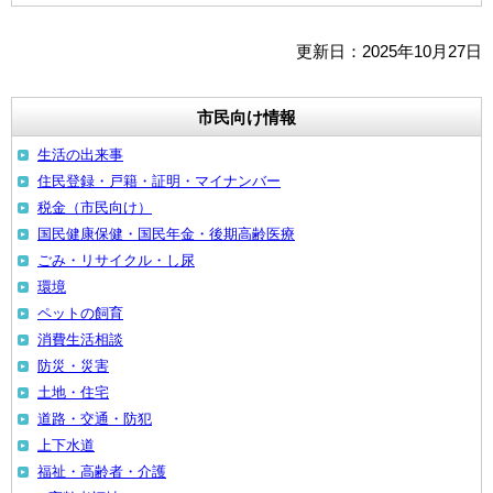
更新日：2025年10月27日
市民向け情報
生活の出来事
住民登録・戸籍・証明・マイナンバー
税金（市民向け）
国民健康保健・国民年金・後期高齢医療
ごみ・リサイクル・し尿
環境
ペットの飼育
消費生活相談
防災・災害
土地・住宅
道路・交通・防犯
上下水道
福祉・高齢者・介護