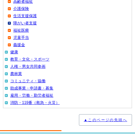
高齢者福祉
介護保険
生活支援保護
障がい者支援
福祉医療
児童手当
義援金
健康
教育・文化・スポーツ
人権・男女共同参画
農林業
コミュニティ・協働
助成事業・申請書・募集
雇用・労働・勤労者福祉
消防・119番（救急・火災）
▲このページの先頭へ